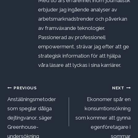
Med tio års erfarenhet inom journalistik
erbjuder jag ingående analyser av
arbetsmarknadstrender och påverkan
av framväxande teknologier.
Passionerad av professionell
empowerment, strävar jag efter att ge
strategisk information för att hjälpa
våra läsare att lyckas i sina karriärer.
Inläggsnavigering
PREVIOUS
NEXT
Anställningsmetoder
Ekonomer spår en
som speglar dåliga
konsumtionsökning
dejtingvanor, säger
som kommer att gynna
Greenhouse-
egenföretagare i
undersökning
sommar