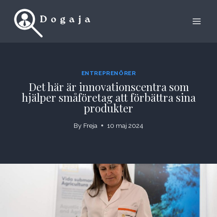
Skip
to
content
ENTREPRENÖRER
Det här är innovationscentra som
hjälper småföretag att förbättra sina
produkter
By
Freja
10 maj 2024