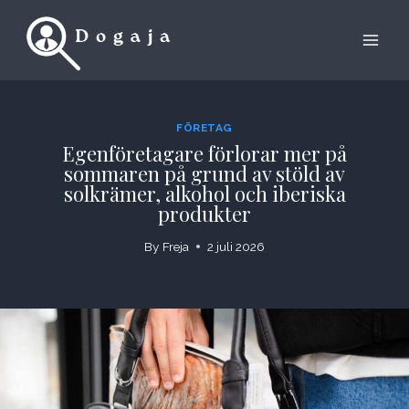
Skip
to
content
FÖRETAG
Egenföretagare förlorar mer på
sommaren på grund av stöld av
solkrämer, alkohol och iberiska
produkter
By
Freja
2 juli 2026