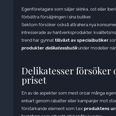
Egenföretagare som säljer skinka, ost eller ibe
förbättra försäljningen i sina butiker.
Sektorn försöker också attrahera nya konsument
intresserade av hantverksprodukter, kvalitetsm
trend har gynnat
tillväxt av specialbutiker
som
produkter
delikatessbutik
under modeller nä
Delikatesser försöker d
priset
En av de aspekter som mest oroar många egenfö
enbart genom rabatter eller kampanjer mot stor
förstärkande element som t.ex
produktens ur