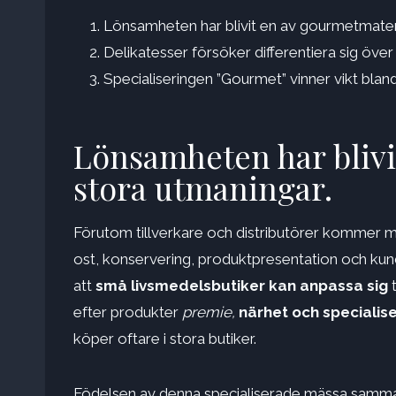
Lönsamheten har blivit en av gourmetmaten
Delikatesser försöker differentiera sig över 
Specialiseringen ”Gourmet” vinner vikt bl
Lönsamheten har bliv
stora utmaningar.
Förutom tillverkare och distributörer kommer mäs
ost, konservering, produktpresentation och kund
att
små livsmedelsbutiker kan anpassa sig
t
efter produkter
premie,
närhet och specialis
köper oftare i stora butiker.
Födelsen av denna specialiserade mässa samman