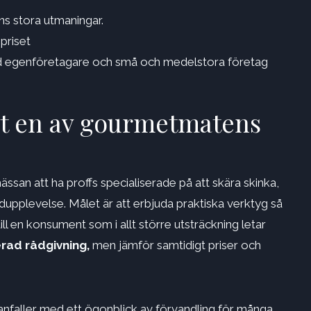
s stora utmaningar.
priset
and egenföretagare och små och medelstora företag
it en av gourmetmatens
san att ha proffs specialiserade på att skära skinka,
upplevelse. Målet är att erbjuda praktiska verktyg så
ill en konsument som i allt större utsträckning letar
erad rådgivning,
men jämför samtidigt priser och
faller med ett ögonblick av förvandling för många