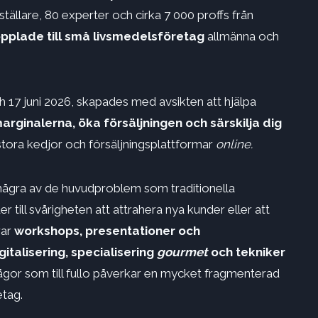
tällare, 80 experter och cirka 7 000 proffs från
plade till små livsmedelsföretag
allmänna och
17 juni 2026, skapades med avsikten att hjälpa
arginalerna, öka försäljningen och särskilja dig
tora kedjor och försäljningsplattformar
online.
ågra av de huvudproblem som traditionella
r till svårigheten att attrahera nya kunder eller att
rar
workshops, presentationer och
italisering, specialisering
gourmet
och tekniker
frågor som till fullo påverkar en mycket fragmenterad
etag.