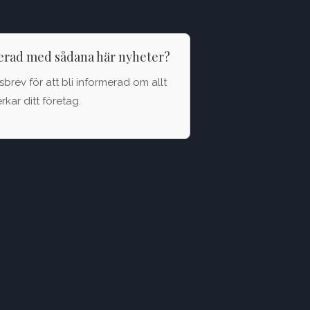
terad med sådana här nyheter?
brev för att bli informerad om allt
kar ditt företag.