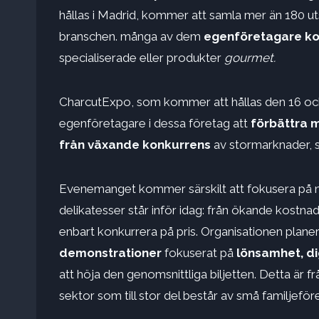
hållas i Madrid, kommer att samla mer än 180 uts
branschen. många av dem
egenföretagare kop
specialiserade eller produkter
gourmet.
CharcutExpo, som kommer att hållas den 16 och 
egenföretagare i dessa företag att
förbättra m
från växande konkurrens
av stormarknader, s
Evenemanget kommer särskilt att fokusera på n
delikatesser står inför idag: från ökande kostnade
enbart konkurrera på pris. Organisationen plane
demonstrationer
fokuserat på
lönsamhet, dig
att höja den genomsnittliga biljetten. Detta är 
sektor som till stor del består av små familjeför