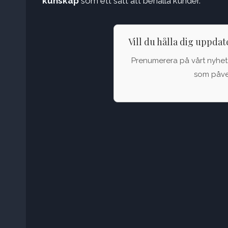
kunskap
som ett sätt att behålla kunder.
Vill du hålla dig uppda
Prenumerera på vårt nyhets
som påver