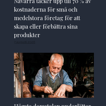
Navarra täcker upp till 70 % av
kostnaderna för små och
medelstora företag för att
skapa eller förbättra sina
produkter
7 augusti 2026
Högsta domstolen underlättar