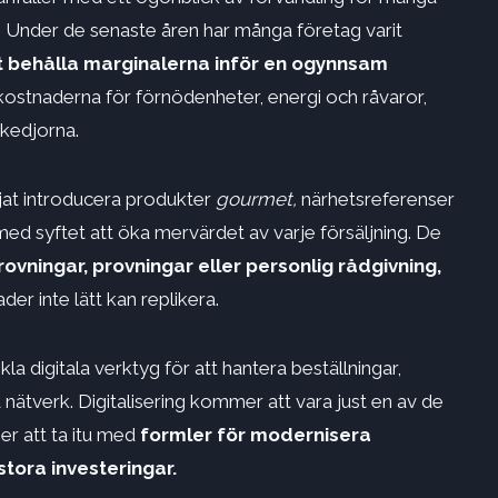
g. Under de senaste åren har många företag varit
t behålla marginalerna
inför en ogynnsam
ostnaderna för förnödenheter, energi och råvaror,
skedjorna.
jat introducera produkter
gourmet,
närhetsreferenser
ed syftet att öka mervärdet av varje försäljning. De
 provningar, provningar eller personlig rådgivning,
r inte lätt kan replikera.
kla digitala verktyg för att hantera beställningar,
 nätverk. Digitalisering kommer att vara just en av de
r att ta itu med
formler för
modernisera
tora investeringar.