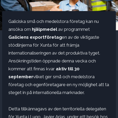
Galiciska små och medelstora företag kan nu
ansöka om
hjälpmedel
av programmet
Galiciens exportföretag
en av de viktigaste
stödlinjerna för Xunta för att främja
internationaliseringen av det produktiva tyget.
Ansökningstiden öppnade denna vecka och
kommer att finnas kvar
aktiv till 30
september
vilket ger små och medelstora
företag och egenföretagare en ny möjlighet att ta
steget in på internationella marknader.
Detta tillkännagavs av den territoriella delegaten
för Xunta i Lugo, Javier Arias, under ett besök hos