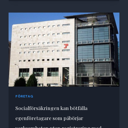
FÖRETAG
Socialförsäkringen kan bötfälla
egenföretagare som påbörjar
verksamheten utan registrering med