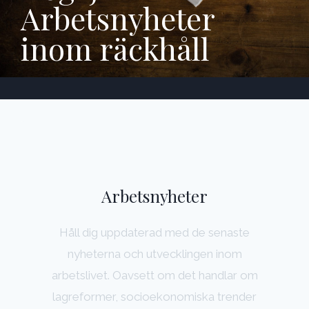
Arbetsnyheter
inom räckhåll
Arbetsnyheter
Håll dig uppdaterad med de senaste
nyheterna och utvecklingen inom
arbetslivet. Oavsett om det handlar om
lagreformer, socioekonomiska trender