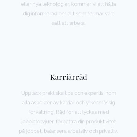
eller nya teknologier, kommer vi att hålla
dig informerad om allt som formar vårt
sätt att arbeta.
Karriärråd
Upptäck praktiska tips och expertis inom
alla aspekter av karriär och yrkesmässig
förvaltning. Råd för att lyckas med
jobbintervjuer, förbättra din produktivitet
på jobbet, balansera arbetsliv och privatliv,