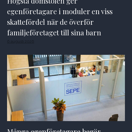
Högsta domstolen ger
egenföretagare i moduler en viss
skattefördel när de överför
familjeföretaget till sina barn
6 augusti 2026
Många egenföretagare begär