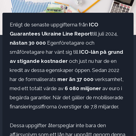
Enligt de senaste uppgifterna från
ICO
Guarantees Ukraine Line Report
till juli 2024,
nästan 30 000
Egenföretagare och
småföretagare har vänt sig till
ICO-lån på grund
av stigande kostnader
och just nu har de en
kredit av dessa egenskaper öppen. Sedan 2022
har de formaliserats
mer än 37 000
verksamhet,
med ett totalt värde av
6 080 miljoner
av euro i
begärda garantier. När det gäller de mobiliserade
finansieringssiffrorna överstiger de 7,8 miljarder.
Dessa uppgifter återspeglar inte bara den
affärsvolym som ett lån har uppnått genom denna