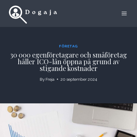
Skip
to
content
FÖRETAG
30 000 egenföretagare och småföretag
håller ICO-lån öppna på grund av
stigande kostnader
By
Freja
20 september 2024