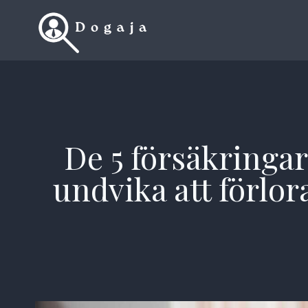
Skip
to
content
De 5 försäkringar
undvika att förlor