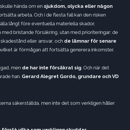
 skulle hända om en
sjukdom, olycka eller någon
tsätta arbeta. Och i de flesta fall kan den risken
la långt före eventuella materiella skador.
med bristande försäkring, utan med prioriteringar: de
, skadestånd eller ansvar, och
de lämnar för senare
n
vilket är förmågan att fortsätta generera inkomster.
ggad, men
de har inte försäkrat sig
. Och när det
arade han.
Gerard Alegret Gordo, grundare och VD
erna säkerställda, men inte det som verkligen håller
t
förstå vilka som verkligen skyddar