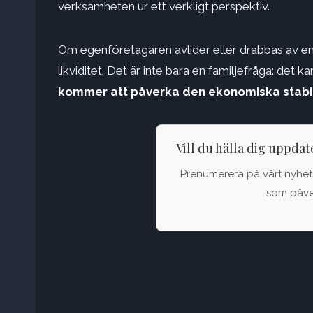
verksamheten ur ett verkligt perspektiv.
Om egenföretagaren avlider eller drabbas av en
likviditet. Det är inte bara en familjefråga: det 
kommer att påverka den ekonomiska stabil
Vill du hålla dig uppda
Prenumerera på vårt nyhets
som påver