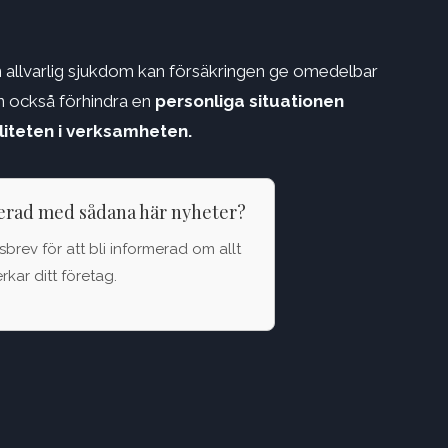
 allvarlig sjukdom kan försäkringen ge omedelbar
kan också förhindra en
personliga situationen
iteten i verksamheten.
terad med sådana här nyheter?
brev för att bli informerad om allt
kar ditt företag.