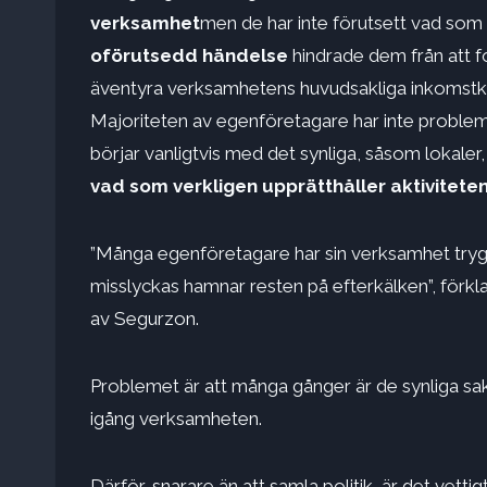
verksamhet
men de har inte förutsett vad som
oförutsedd händelse
hindrade dem från att for
äventyra verksamhetens huvudsakliga inkomstkäl
Majoriteten av egenföretagare har inte problem 
börjar vanligtvis med det synliga, såsom lokaler
vad som verkligen upprätthåller aktivitete
”Många egenföretagare har sin verksamhet try
misslyckas hamnar resten på efterkälken”, förkl
av Segurzon.
Problemet är att många gånger är de synliga sak
igång verksamheten.
Därför, snarare än att samla politik, är det vettig