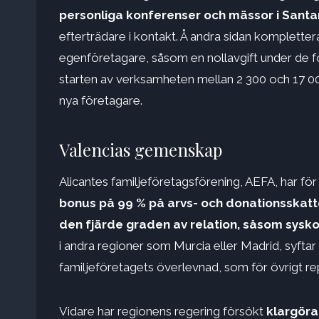
personliga konferenser och mässor i Sant
efterträdare i kontakt. Å andra sidan komplette
egenföretagare, såsom en nollavgift under de fö
starten av verksamheten mellan 2 300 och 17 000
nya företagare.
Valencias gemenskap
Alicantes familjeföretagsförening, AEFA, har för s
bonus på 99 % på arvs- och donationsskatten
den fjärde graden av relation, såsom sysk
i andra regioner som Murcia eller Madrid, syftar 
familjeföretagets överlevnad, som för övrigt re
Vidare har regionens regering försökt
klargöra