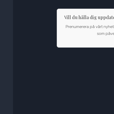
Vill du hålla dig uppda
Prenumerera på vårt nyhets
som påver