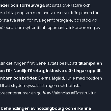
ander och Torrelavega
att sätta överlåtare och
ras detta program med andra resurser från planen för
rsta två åren, för nya egenföretagare, och stöd vid
 euro, som syftar till att uppmuntra inkorporering av
in del nyligen firat Generalitats beslut att
tillämpa en
 för familjeföretag, inklusive släktingar upp till
onbarn och bröder.
Denna åtgärd, i linje med politiken
till att skydda sysselsättningen och befästa
presenterar mer än 90 % av Valencias affärsstruktur.
 behandlingen av holdingbolag och erkänna