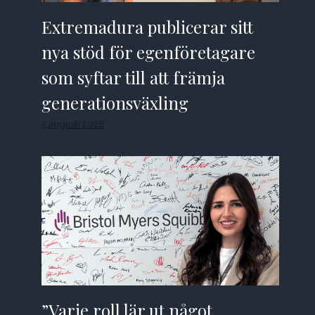
Extremadura publicerar sitt
nya stöd för egenföretagare
som syftar till att främja
generationsväxling
5 augusti 2026
”Varje roll lär ut något