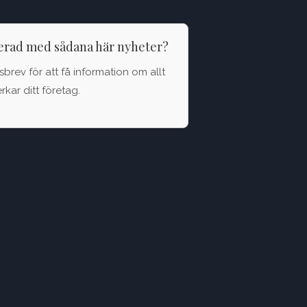
terad med sådana här nyheter?
brev för att få information om allt
kar ditt företag.