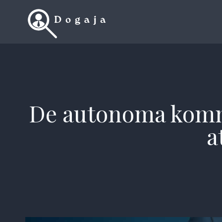
Skip
to
content
De autonoma kommun
a