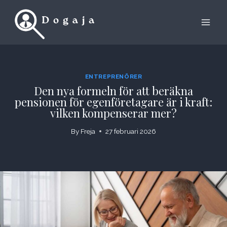
Skip
to
content
ENTREPRENÖRER
Den nya formeln för att beräkna
pensionen för egenföretagare är i kraft:
vilken kompenserar mer?
By
Freja
27 februari 2026