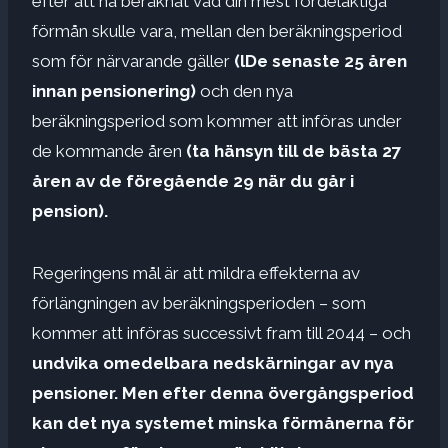
efter att ha beräknat vad din mest fördelaktiga
förmån skulle vara, mellan den beräkningsperiod
som för närvarande gäller
(
l
De senaste 25 åren
innan pensionering
)
och den nya
beräkningsperiod som kommer att införas under
de kommande åren
(
ta hänsyn till de bästa 27
åren av de föregående 29 när du går i
pension
).
Regeringens mål är att mildra effekterna av
förlängningen av beräkningsperioden – som
kommer att införas successivt fram till 2044 – och
undvika omedelbara nedskärningar av nya
pensioner. Men efter denna övergångsperiod
kan det nya systemet minska förmånerna för