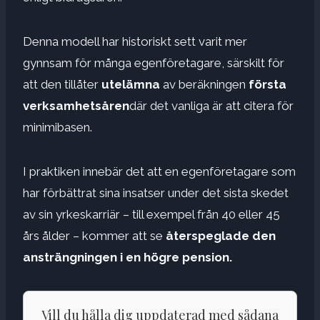
Denna modell har historiskt sett varit mer
gynnsam för många egenföretagare, särskilt för
att den tillåter
utelämna
av beräkningen
första
verksamhetsåren
där det vanliga är att citera för
minimibasen.
I praktiken innebär det att en egenföretagare som
har förbättrat sina insatser under det sista skedet
av sin yrkeskarriär – till exempel från 40 eller 45
års ålder – kommer att se
återspeglade den
ansträngningen i en högre pension.
Vill du hålla dig uppdaterad med sådana