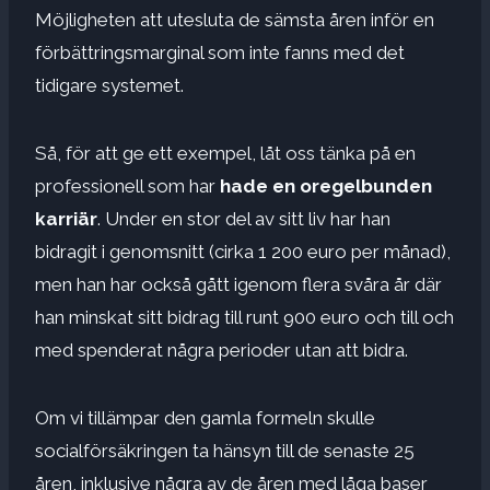
Möjligheten att utesluta de sämsta åren inför en
förbättringsmarginal som inte fanns med det
tidigare systemet.
Så, för att ge ett exempel, låt oss tänka på en
professionell som har
hade en oregelbunden
karriär
. Under en stor del av sitt liv har han
bidragit i genomsnitt (cirka 1 200 euro per månad),
men han har också gått igenom flera svåra år där
han minskat sitt bidrag till runt 900 euro och till och
med spenderat några perioder utan att bidra.
Om vi ​​tillämpar den gamla formeln skulle
socialförsäkringen ta hänsyn till de senaste 25
åren, inklusive några av de åren med låga baser