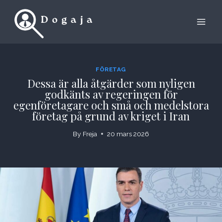
Skip
to
content
FÖRETAG
Dessa är alla åtgärder som nyligen
godkänts av regeringen för
egenföretagare och små och medelstora
företag på grund av kriget i Iran
By
Freja
20 mars 2026