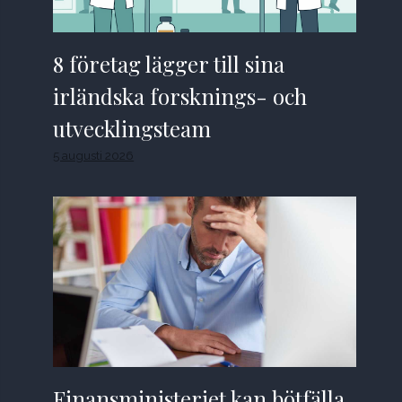
8 företag lägger till sina
irländska forsknings- och
utvecklingsteam
5 augusti 2026
Finansministeriet kan bötfälla