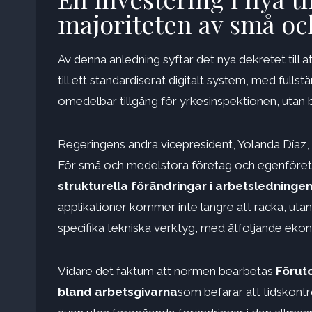
majoriteten av små oc
Av denna anledning syftar det nya dekretet till att
till ett standardiserat digitalt system, med full
omedelbar tillgång för yrkesinspektionen, utan 
Regeringens andra vicepresident, Yolanda Díaz, 
För små och medelstora företag och egenföret
strukturella förändringar i arbetsledninge
applikationer kommer inte längre att räcka, uta
specifika tekniska verktyg, med åtföljande eko
Vidare det faktum att normen bearbetas
Föruto
bland arbetsgivarna
som befarar att tidskontr