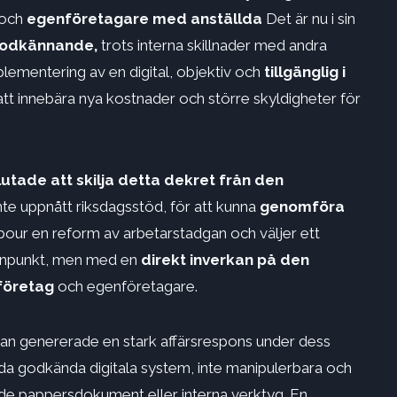
 och
egenföretagare med anställda
Det är nu i sin
 godkännande,
trots interna skillnader med andra
ementering av en digital, objektiv och
tillgänglig i
tt innebära nya kostnader och större skyldigheter för
utade att skilja detta dekret från den
te uppnått riksdagsstöd, för att kunna
genomföra
abour en reform av arbetarstadgan och väljer ett
ssynpunkt, men med en
direkt inverkan på den
företag
och egenföretagare.
dan genererade en stark affärsrespons under dess
ända godkända digitala system, inte manipulerbara och
nde pappersdokument eller interna verktyg. En