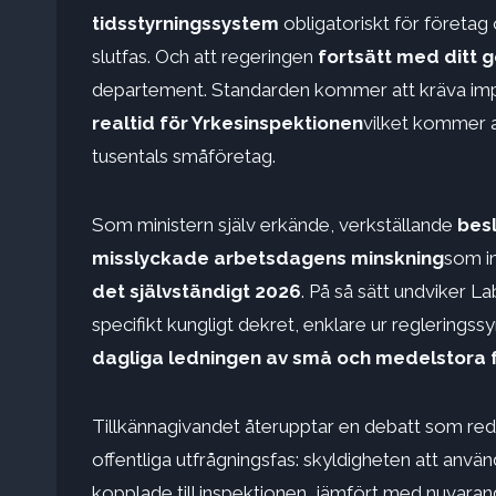
tidsstyrningssystem
obligatoriskt för företag
slutfas. Och att regeringen
fortsätt med ditt
departement. Standarden kommer att kräva impl
realtid för Yrkesinspektionen
vilket kommer a
tusentals småföretag.
Som ministern själv erkände, verkställande
besl
misslyckade arbetsdagens minskning
som in
det självständigt 2026
. På så sätt undviker L
specifikt kungligt dekret, enklare ur reglering
dagliga ledningen av små och medelstora 
Tillkännagivandet återupptar en debatt som re
offentliga utfrågningsfas: skyldigheten att anv
kopplade till inspektionen, jämfört med nuvara