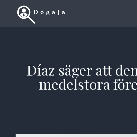
Skip
to
content
Díaz säger att de
medelstora före