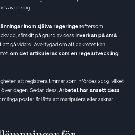
hans avdelning.
änningar inom själva regeringen
eftersom
ckvidd, särskilt på grund av dess
inverkan på små
t att gå vidare, övertygad om att dekretet kan
tet.
om det artikuleras som en regelutveckling
ldigheten att registrera timmar som infördes 2019, vilket
ll över dagen. Sedan dess,
Arbetet har ansett dess
tt många poster är lätta att manipulera eller saknar
illämpningar för