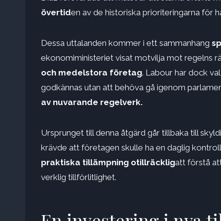
övertid
en av de historiska prioriteringarna för 
Dessa uttalanden kommer i ett sammanhang
sp
ekonomiministeriet visat motvilja mot regelns rä
och medelstora företag
. Labour har dock val
godkännas utan att behöva gå igenom parlamen
av nuvarande regelverk.
Ursprunget till denna åtgärd går tillbaka till sky
krävde att företagen skulle ha en daglig kontro
praktiska tillämpning otillräcklig
att förstå a
verklig tillförlitlighet.
En investering i nya t