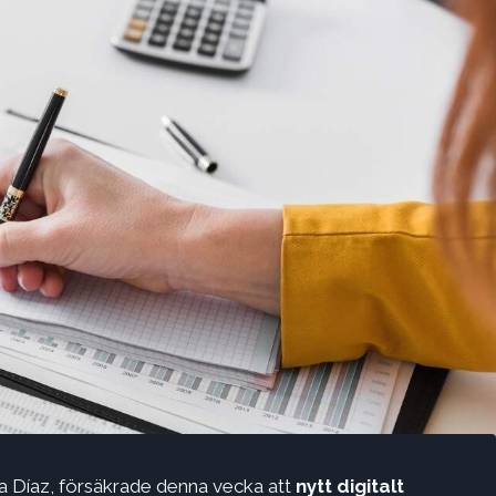
da Díaz, försäkrade denna vecka att
nytt digitalt