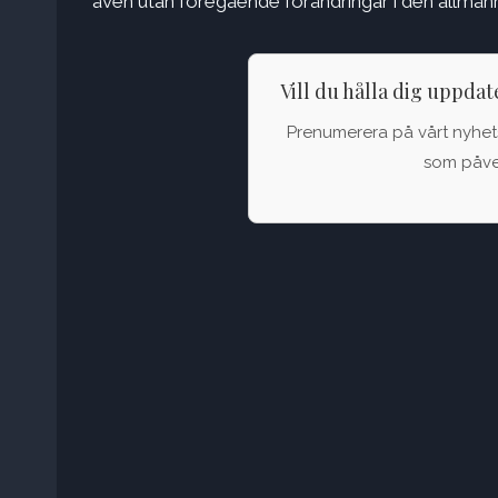
även utan föregående förändringar i den allmän
Vill du hålla dig uppda
Prenumerera på vårt nyhets
som påver