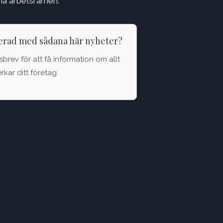
na arbetsramen.
terad med sådana här nyheter?
brev för att få information om allt
kar ditt företag.