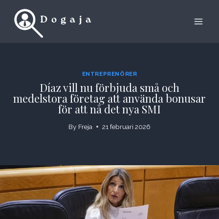
Skip
to
content
ENTREPRENÖRER
Díaz vill nu förbjuda små och
medelstora företag att använda bonusar
för att nå det nya SMI
By
Freja
21 februari 2026