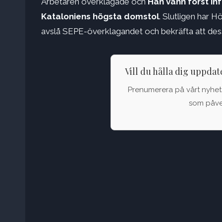
Arbetaren överklagade och
Han vann först in
Kataloniens högsta domstol
. Slutligen har 
avslå SEPE-överklagandet och bekräfta att dessa
Vill du hålla dig uppda
Prenumerera på vårt nyhets
som påver