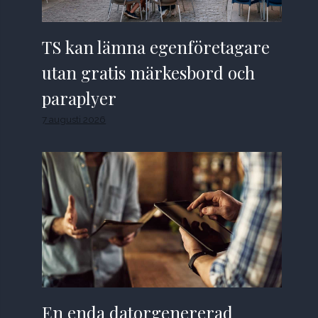
TS kan lämna egenföretagare
utan gratis märkesbord och
paraplyer
7 augusti 2026
En enda datorgenererad