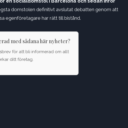
för en socialdomstol i Barcelona och sedan inför
Högsta domstolen definitivt avslutat debatten genom att
 egenföretagare har rätt till bistånd.
terad med sådana här nyheter?
brev för att bli informerad om allt
kar ditt företag.