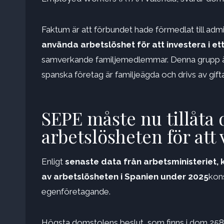
Faktum är att förbundet hade förmedlat till admin
använda arbetslöshet för att investera i et
samverkande familjemedlemmar. Denna grupp är s
spanska företag är familjeägda och drivs av gifta 
SEPE måste nu tillåta d
arbetslösheten för att
Enligt
senaste data från arbetsministeriet,
av arbetslösheten i Spanien under 2025
kons
egenföretagande.
Högsta domstolens beslut, som finns i dom 258/