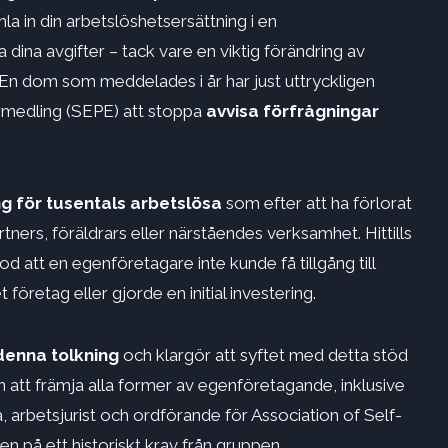
mla in din arbetslöshetsersättning i en
dina avgifter – tack vare en viktig förändring av
 En dom som meddelades i år har just uttryckligen
rmedling (SEPE) att stoppa
avvisa förfrågningar
ng för tusentals arbetslösa
som efter att ha förlorat
rtners, föräldrars eller närståendes verksamhet. Hittills
od att en egenföretagare inte kunde få tillgång till
 företag eller gjorde en initial investering.
enna tolkning
och klargör att syftet med detta stöd
an att främja alla former av egenföretagande, inklusive
 arbetsjurist och ordförande för Association of Self-
 på ett historiskt krav från gruppen.