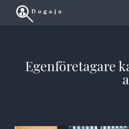
Skip
to
content
Egenföretagare ka
a