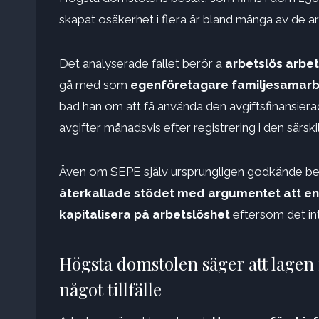
skapat osäkerhet i flera år bland många av de a
Det analyserade fallet berör a
arbetslös arbe
gå med som
egenföretagare familjesamarbe
bad han om att få använda den avgiftsfinansier
avgifter månadsvis efter registrering i den särs
Även om SEPE själv ursprungligen godkände beg
återkallade stödet med argumentet att en 
kapitalisera på arbetslöshet
eftersom det int
Högsta domstolen säger att lagen 
något tillfälle