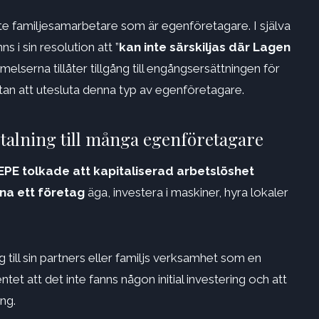
inte familjesamarbetare som är egenföretagare. I själva
 i sin resolution att ”
kan inte särskiljas där Lagen
mmelserna tillåter tillgång till engångsersättningen för
an att utesluta denna typ av egenföretagare.
etalning till många egenföretagare
EPE tolkade att kapitaliserad arbetslöshet
na ett företag
äga, investera i maskiner, hyra lokaler
g till sin partners eller familjs verksamhet som en
et att det inte fanns någon initial investering och att
ing.