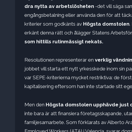
dra nytta av arbetslösheten
-det vill säga sa
engångsbetalning eller använda den för att täcka 
kriterier som godkänts av
Högsta domstolen
.
erkänt denna rätt och ålägger Statens Arbetsfö
som hittills rutinmässigt nekats.
Resolutionen representerar en
verklig vändni
jobbet vill starta ett nytt yrkesskede inom sin pa
var SEPE-kriterierna mycket restriktiva: de först
kapitalisering eftersom han inte startade sitt eget
Men den
Högsta domstolen upphävde just d
inte bara är att finansiera företagsskapande, ut
familjesamarbete. Som förklarats av Alberto Ara,
Employed Workers (ATA) i Valencia, svarar domen