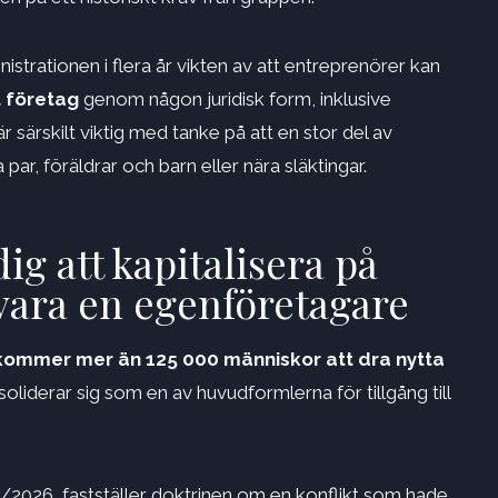
istrationen i flera år vikten av att entreprenörer kan
t företag
genom någon juridisk form, inklusive
ärskilt viktig med tanke på att en stor del av
par, föräldrar och barn eller nära släktingar.
ig att kapitalisera på
 vara en egenföretagare
 kommer mer än 125 000 människor att dra nytta
oliderar sig som en av huvudformlerna för tillgång till
2026, fastställer doktrinen om en konflikt som hade