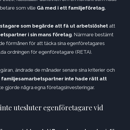
rbetare som ville
Gå med i ett familjeföretag.
tstagare som begärde att få ut arbetslöshet
att
tspartner i sin mans företag
. Närmare bestämt
ade förmånen för att täcka sina egenföretagares
kilda ordningen för egenföretagare (RETA).
äran, ändrade de månader senare sina kriterier och
familjesamarbetspartner inte hade rätt att
e gjorde några egna företagsinvesteringar.
inte utesluter egenföretagare vid