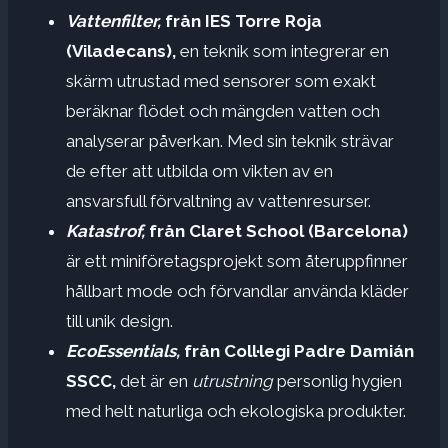
Vattenfilter,
från IES Torre Roja
(Viladecans),
en teknik som integrerar en
skärm utrustad med sensorer som exakt
beräknar flödet och mängden vatten och
analyserar påverkan. Med sin teknik strävar
de efter att utbilda om vikten av en
ansvarsfull förvaltning av vattenresurser.
Katastrof,
från Claret School (Barcelona)
är ett miniföretagsprojekt som återuppfinner
hållbart mode och förvandlar använda kläder
till unik design.
EcoEssentials,
från Coll·legi Padre Damián
SSCC,
det är en
utrustning
personlig hygien
med helt naturliga och ekologiska produkter.