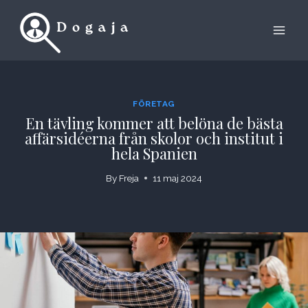
Skip
to
content
FÖRETAG
En tävling kommer att belöna de bästa
affärsidéerna från skolor och institut i
hela Spanien
By
Freja
11 maj 2024