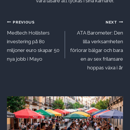
våra läsare att lyckas i sina karriärer.
Inläggsnavigering
PREVIOUS
NEXT
Medtech Hollisters
ATA Barometer: Den
investering på 80
lilla verksamheten
miljoner euro skapar 50
förlorar bälgar och bara
nya jobb i Mayo
en av sex frilansare
hoppas växa i år