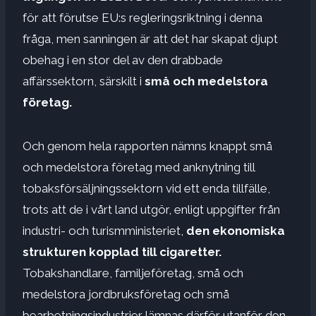
för att förutse EU:s regleringsriktning i denna
fråga, men sanningen är att det har skapat djupt
obehag i en stor del av den drabbade
affärssektorn, särskilt i
små och medelstora
företag.
Och genom hela rapporten nämns knappt små
och medelstora företag med anknytning till
tobaksförsäljningssektorn vid ett enda tillfälle,
trots att de i vårt land utgör, enligt uppgifter från
industri- och turismministeriet,
den ekonomiska
strukturen kopplad till cigaretter.
Tobakshandlare, familjeföretag, små och
medelstora jordbruksföretag och små
bearbetningsindustrier lämnas därför utanför den