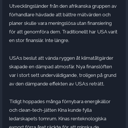
Utvecklingsländer från den afrikanska gruppen av
förhandlare hävdade att bättre mätvärden och
planer skulle vara meningslösa utan finansiering
för att genomföra dem. Traditionellt har USA varit
en stor finansiär. Inte längre.
USA:s beslut att vända ryggen åt klimatåtgärder
skapade en dämpad atmosfär. Nya finanslöften
var i stort sett underväldigande, troligen på grund
av den dämpande effekten av USA:s reträtt.
Tidigt hoppades många förnybara energikällor
och clean-tech-jätten Kina kunde fylla
ledarskapets tomrum. Kinas renteknologiska
export förra året räckte för att minska de