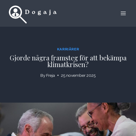
Skip
to
content
KARRIÄRER
Gjorde några framsteg för att bekämpa
klimatkrisen?
By
Freja
25 november 2025