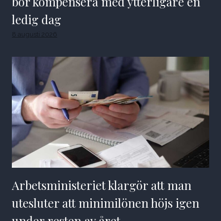
bör kompensera med ytterligare en
ledig dag
8 augusti 2026
Arbetsministeriet klargör att man
utesluter att minimilönen höjs igen
under resten av året