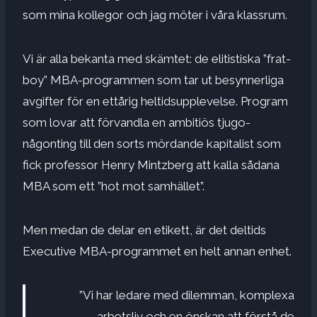
som mina kollegor och jag möter i våra klassrum.
Vi är alla bekanta med skämtet: de elitistiska ”frat-
boy” MBA-programmen som tar ut besynnerliga
avgifter för en ettårig heltidsupplevelse. Program
som lovar att förvandla en ambitiös tjugo-
någonting till den sorts mördande kapitalist som
fick professor Henry Mintzberg att kalla sådana
MBA som ett ”hot mot samhället”.
Men medan de delar en etikett, är det deltids
Executive MBA-programmet en helt annan enhet.
”Vi har ledare med dilemman, komplexa
arbetsliv och en önskan att förstå de