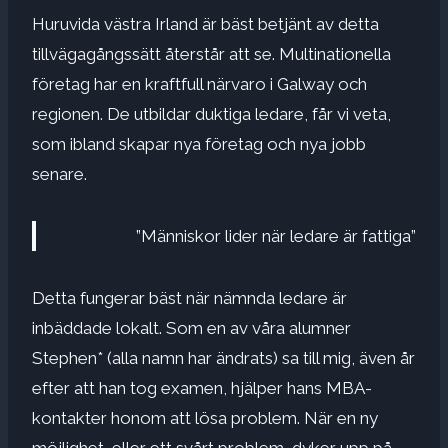
Huruvida västra Irland är bäst betjänt av detta
tillvägagångssätt återstår att se. Multinationella
företag har en kraftfull närvaro i Galway och
regionen. De utbildar duktiga ledare, får vi veta,
som ibland skapar nya företag och nya jobb
senare.
”Människor lider när ledare är fattiga”
Detta fungerar bäst när nämnda ledare är
inbäddade lokalt. Som en av våra alumner
Stephen* (alla namn har ändrats) sa till mig, även år
efter att han tog examen, hjälper hans MBA-
kontakter honom att lösa problem. När en ny
möjlighet, eller ett svårt problem, dyker upp på