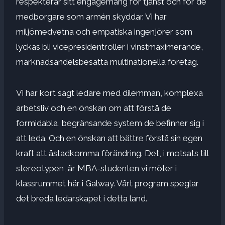
respekterar sitt engagemang för tjänst och för de
medborgare som armén skyddar. Vi har
miljömedvetna och empatiska ingenjörer som
lyckas bli vicepresidentroller i vinstmaximerande,
marknadsandelsbesatta multinationella företag.
Vi har kort sagt ledare med dilemman, komplexa
arbetsliv och en önskan om att förstå de
formidabla, begränsande system de befinner sig i
att leda. Och en önskan att bättre förstå sin egen
kraft att åstadkomma förändring. Det, i motsats till
stereotypen, är MBA-studenten vi möter i
klassrummet här i Galway. Vårt program speglar
det breda ledarskapet i detta land.