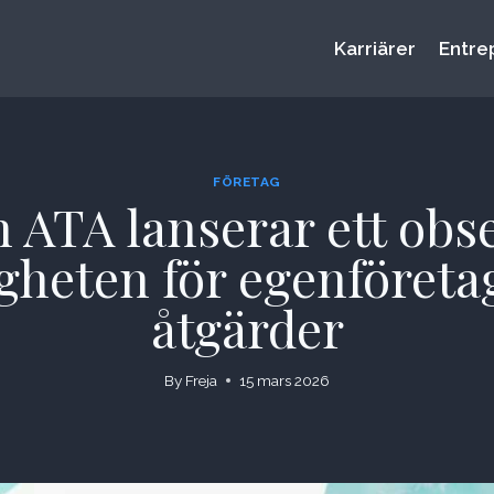
Karriärer
Entre
FÖRETAG
 ATA lanserar ett obse
igheten för egenföreta
åtgärder
By
Freja
15 mars 2026