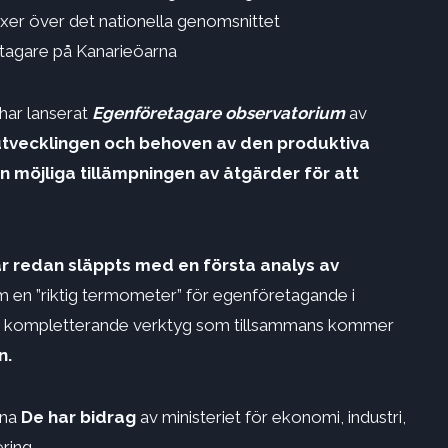
xer över det nationella genomsnittet
etagare på Kanarieöarna
har lanserat
Egenföretagare observatorium
av
utvecklingen och behoven av den produktiva
 möjliga tillämpningen av åtgärder för att
r redan släppts med en första analys av
 en ”riktig termometer” för egenföretagande i
två kompletterande verktyg som tillsammans kommer
n.
rna
De har bidrag
av ministeriet för ekonomi, industri,
ring.