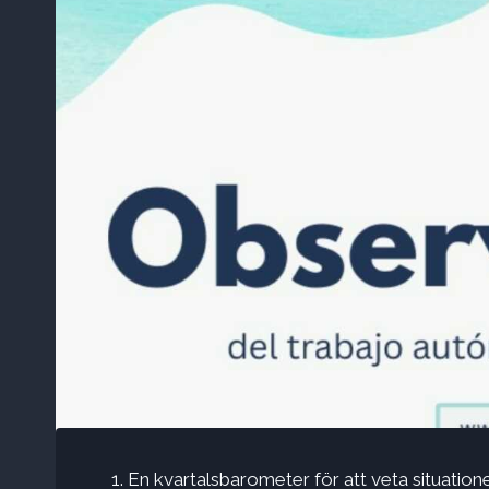
En kvartalsbarometer för att veta situatio