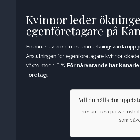
Kvinnor leder ökninge
egenföretagare på Ka
En annan av årets mest anmärkningsvärda uppgif
Anslutningen för egenföretagare kvinnor ökade
växte med 1,6 %.
För närvarande har Kanarie
företag.
Vill du hålla dig uppda
Prenumerera på vårt nyhets
som påver