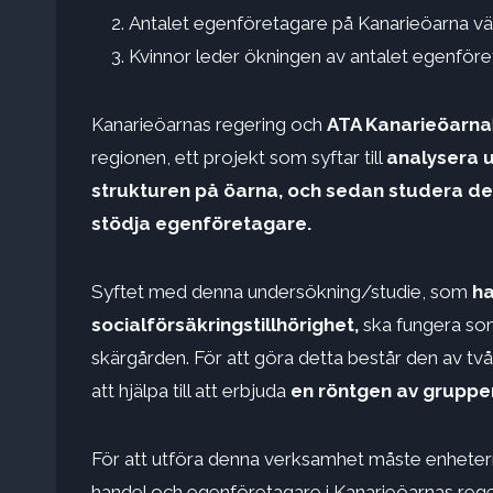
Antalet egenföretagare på Kanarieöarna vä
Kvinnor leder ökningen av antalet egenför
Kanarieöarnas regering och
ATA Kanarieöarna
regionen, ett projekt som syftar till
analysera 
strukturen på öarna, och sedan studera den
stödja egenföretagare.
Syftet med denna undersökning/studie, som
ha
socialförsäkringstillhörighet,
ska fungera som
skärgården. För att göra detta består den av 
att hjälpa till att erbjuda
en röntgen av gruppe
För att utföra denna verksamhet måste enhete
handel och egenföretagare i Kanarieöarnas rege