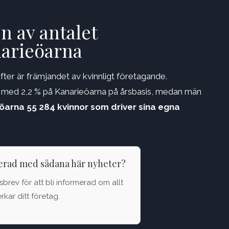
n av antalet
narieöarna
ter är främjandet av kvinnligt företagande.
 med 2,2 % på Kanarieöarna på årsbasis, medan män
öarna 55 284 kvinnor som driver sina egna
terad med sådana här nyheter?
brev för att bli informerad om allt
kar ditt företag.