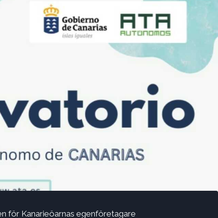
nen för Kanarieöarnas egenföretagare