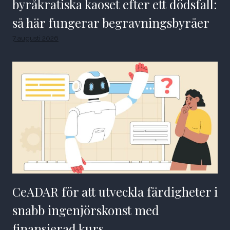
byråkratiska kaoset efter ett dödsfall:
så här fungerar begravningsbyråer
7 augusti 2026
CeADAR för att utveckla färdigheter i
snabb ingenjörskonst med
finansierad kurs