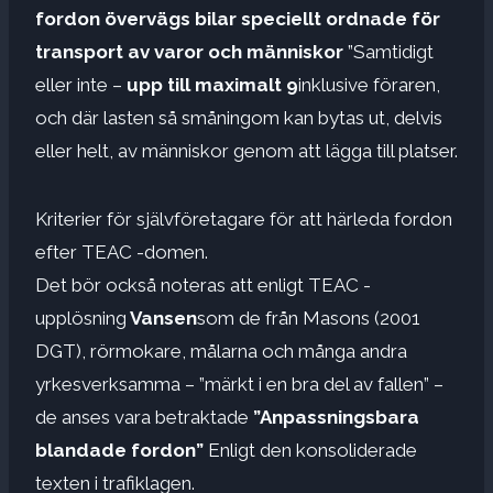
fordon övervägs
bilar speciellt ordnade för
transport av varor och människor
”Samtidigt
eller inte –
upp till maximalt 9
inklusive föraren,
och där lasten så småningom kan bytas ut, delvis
eller helt, av människor genom att lägga till platser.
Kriterier för självföretagare för att härleda fordon
efter TEAC -domen.
Det bör också noteras att enligt TEAC -
upplösning
Vansen
som de från Masons (2001
DGT), rörmokare, målarna och många andra
yrkesverksamma – ”märkt i en bra del av fallen” –
de anses vara betraktade
”Anpassningsbara
blandade fordon”
Enligt den konsoliderade
texten i trafiklagen.