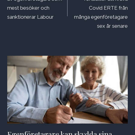
mest besöker och
Covid ERTE från
sanktionerar Labour
många egenföretagare
sex år senare
Egenföretagare kan skydda sina