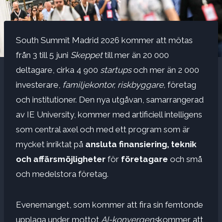
South Summit Madrid 2026 kommer att mötas
från 3 till 5 juni
Skeppet
till mer än 20 000
deltagare, cirka 4 900
startups
och mer än 2 000
investerare,
familjekontor, riskbyggare,
företag
och institutioner. Den nya utgåvan, samarrangerad
av IE University, kommer med artificiell intelligens
som central axel och med ett program som är
mycket inriktat på
ansluta
finansiering, teknik
och affärsmöjligheter
för
företagare
och små
och medelstora företag.
Evenemanget, som kommer att fira sin femtonde
upplaga under mottot
AI-konvergens
kommer att