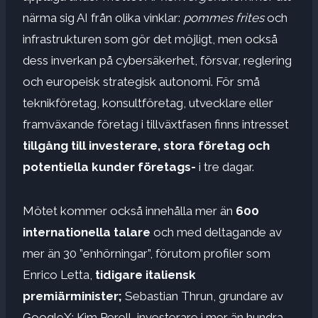
närma sig AI från olika vinklar:
pommes frites
och
infrastrukturen som gör det möjligt, men också
dess inverkan på cybersäkerhet, försvar, reglering
och europeisk strategisk autonomi. För små
teknikföretag, konsultföretag, utvecklare eller
framväxande företag i tillväxtfasen finns intresset
tillgång till investerare, stora företag och
potentiella kunder
företags-
i tre dagar.
Mötet kommer också innehålla mer än
600
internationella talare
och med deltagande av
mer än 30 ”enhörningar”, förutom profiler som
Enrico Letta,
tidigare italiensk
premiärminister;
Sebastian Thrun, grundare av
GoogleX; Kim Perell, investerare i mer än hundra