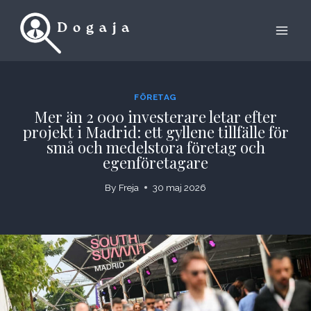
Skip
to
content
FÖRETAG
Mer än 2 000 investerare letar efter
projekt i Madrid: ett gyllene tillfälle för
små och medelstora företag och
egenföretagare
By
Freja
30 maj 2026