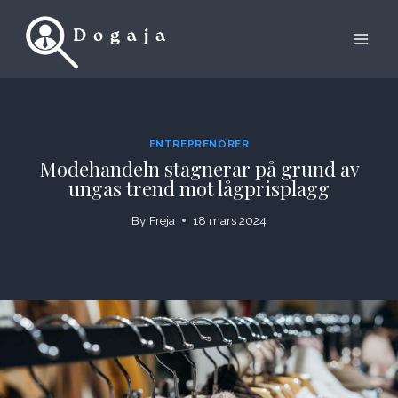
Skip
to
content
ENTREPRENÖRER
Modehandeln stagnerar på grund av
ungas trend mot lågprisplagg
By
Freja
18 mars 2024