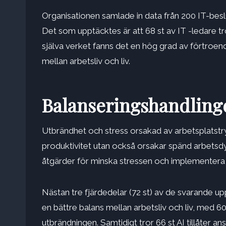
Organisationen samlade in data från 200 IT-beslu
Det som upptäcktes är att 68 st av IT -ledare 
själva verket fanns det en hög grad av förtroen
mellan arbetsliv och liv.
Balanseringshandling
Utbrändhet och stress orsakad av arbetsplatstry
produktivitet utan också orsakar spänd arbetsd
åtgärder för
minska stressen
och implementera s
Nästan tre fjärdedelar (72 st) av de svarande up
en bättre balans mellan arbetsliv och liv, med 
utbrändningen. Samtidigt tror 66 st AI tillåter a