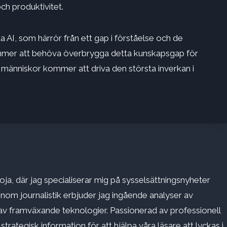
ch produktivitet.
a AI, som härrör från ett gap i förståelse och de
mmer att behöva överbrygga detta kunskapsgap för
 människor kommer att driva den största inverkan i
ja, där jag specialiserar mig på sysselsättningsnyheter
inom journalistik erbjuder jag ingående analyser av
v framväxande teknologier. Passionerad av professionell
rategisk information för att hjälpa våra läsare att lyckas i