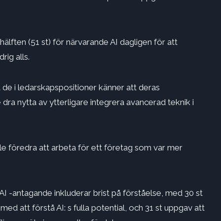
älften (51 st) för närvarande AI dagligen för att
rig alls.
de i ledarskapspositioner känner att deras
 dra nytta av
ytterligare integrera avancerad teknik
i
ulle föredra att arbeta för ett företag som var mer
AI -antagande inkluderar brist på förståelse, med
30 st
d att förstå AI: s fulla potential, och 31 st uppgav att