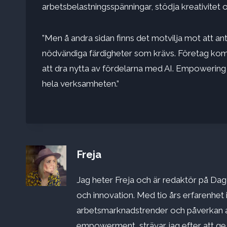
arbetsbelastningsspänningar, stödja kreativitet o
”Men å andra sidan finns det motvilja mot att ant
nödvändiga färdigheter som krävs. Företag ko
att dra nytta av fördelarna med AI. Empowering
hela verksamheten.”
Freja
Jag heter Freja och är redaktör på Dago
och innovation. Med tio års erfarenhet 
arbetsmarknadstrender och påverkan a
empowerment, strävar jag efter att ge st