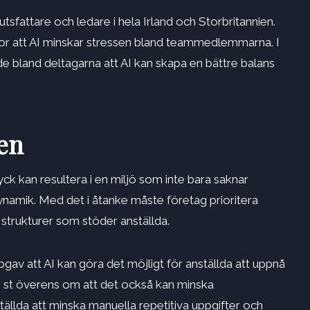
tsfattare och ledare i hela Irland och Storbritannien.
tror att AI minskar stressen bland teammedlemmarna. I
de bland deltagarna att AI kan skapa en bättre balans
en
ck kan resultera i en miljö som inte bara saknar
ynamik. Med det i åtanke måste företag prioritera
trukturer som stöder anställda.
pgav att AI kan göra det möjligt för anställda att uppnå
60 st överens om att det också kan minska
nställda att minska manuella repetitiva uppgifter och