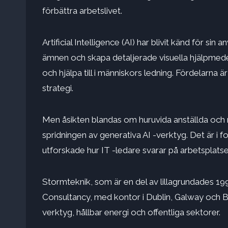
förbättra arbetslivet.
Artificial Intelligence (AI) har blivit känd för s
ämnen och skapa detaljerade visuella hjälpmedel
och hjälpa till i människors ledning. Fördelarna
strategi.
Men åsikten blandas om huruvida anställda och m
spridningen av generativa AI -verktyg. Det är i
utforskade hur IT -ledare svarar på arbetsplatse
Stormteknik,
som är en del av lilla
grundades 199
Consultancy, med kontor i Dublin, Galway och Be
verktyg, hållbar energi och offentliga sektorer.