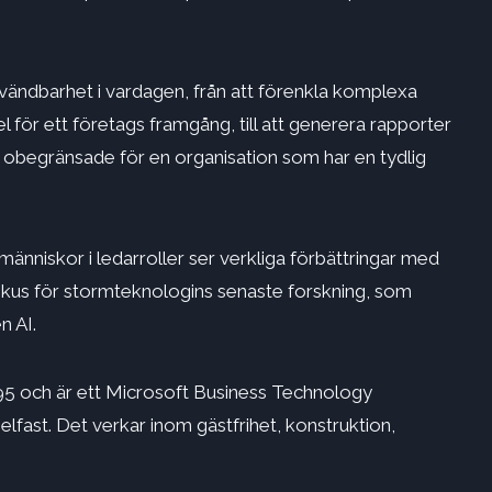
in användbarhet i vardagen, från att förenkla komplexa
 för ett företags framgång, till att generera rapporter
 är obegränsade för en organisation som har en tydlig
änniskor i ledarroller ser verkliga förbättringar med
 fokus för stormteknologins senaste forskning, som
n AI.
5 och är ett Microsoft Business Technology
lfast. Det verkar inom gästfrihet, konstruktion,