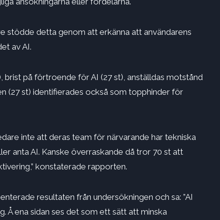
iga ansökningarna eller fördelarna.
are stödde detta genom att erkänna att användarens
et av AI.
),
brist på förtroende för AI
(27 st), anställdas motstånd
onen (27 st) identifierades också som topphinder för
-ledare inte att deras team för närvarande har tekniska
ler anta AI. Kanske överraskande då tror 70 st att
aktivering,” konstaterade rapporten.
terade resultaten från undersökningen och sa: ”AI
 Å ena sidan ses det som ett sätt att minska