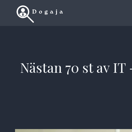
Skip
to
content
Nästan 70 st av IT