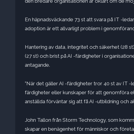
den bredare organisationen är oklart om de möjl
En häpnadsväckande 73 st att svara på IT -led
adoption är ett allvarligt problem i genomförand
Hantering av data, integritet och säkerhet (28 st
(27 st) och brist på AI -färdigheter i organisati
antagande.
”När det gäller AI -färdigheter tror 40 st av IT 
färdigheter eller kunskaper för att genomföra el
anställda förväntar sig att få AI -utbildning och 
John Tallon från Storm Technology, som kommen
skapar en benägenhet för människor och företag.