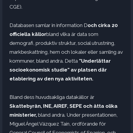
CGE).
Databasen samlar in information D
och cirka 20
officiella källor
bland vilka är data som
demografi, produktiv struktur, social utrustning,
markbeskattning, hem och lokaler eller samling av
kommuner, bland andra. Detta
”Underlättar
socioekonomisk studie” av platsen där
etablering av den nya aktiviteten.
Bland dess huvudsakliga datakällor är
Skattebyrån, INE, AIREF, SEPE och åtta olika
ministerier,
bland andra. Under presentationen,
Miguel Ángel Vázquez Taín, ordförande för
General Council of Economists of Spanien, och