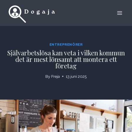
Skip
to
content
ENTREPRENÖRER
Självarbetslösa kan veta i vilken kommun
det är mest lönsamt att montera ett
företag
By
Freja
13 juni 2025