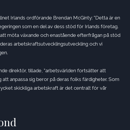
lnet Irlands ordförande Brendan McGinty: ”Detta är en
regeringen som en del av dess stöd för Irlands företag.
ter att möta växande och enastående efterfrågan på stöd
d deras arbetskraftsutvecklingsutveckling och vi
gen.
direktör, tillade, ”arbetsvärlden fortsätter att
 att anpassa sig beror på deras folks färdigheter. Som
et skickliga arbetskraft är det centralt för vår
fond