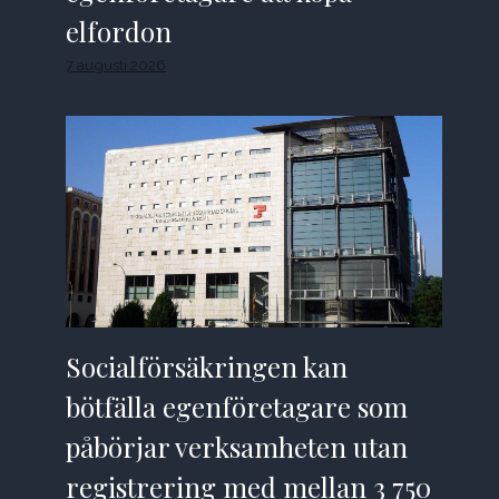
elfordon
7 augusti 2026
Socialförsäkringen kan
bötfälla egenföretagare som
påbörjar verksamheten utan
registrering med mellan 3 750