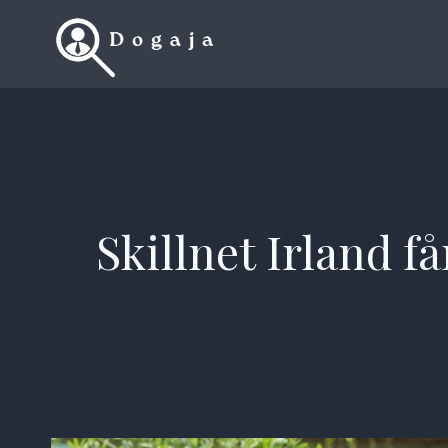
Skip
to
content
Skillnet Irland f