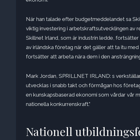
När han talade efter budgetmeddelandet sa Skil
viktig investering i arbetskraftsutvecklingen av 
Skillnet Irland, som är industrin ledde, fortsät
av irländska företag när det gäller att ta itu me
fortsätter att arbeta nära dem i den ansträngnin
Mark Jordan, SPRILLNET IRLAND: s verkställande 
utvecklas i snabb takt och förmågan hos företag
en kunskapsbaserad ekonomi som vårdar vår myck
nationella konkurrenskraft.”
Nationell utbildnings