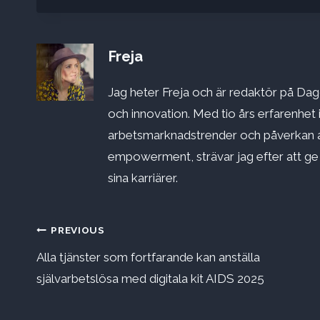
Freja
Jag heter Freja och är redaktör på Dago
och innovation. Med tio års erfarenhet 
arbetsmarknadstrender och påverkan a
empowerment, strävar jag efter att ge st
sina karriärer.
Inläggsnavigering
PREVIOUS
Alla tjänster som fortfarande kan anställa
självarbetslösa med digitala kit AIDS 2025