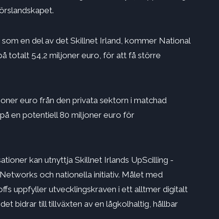
nörslandskapet.
som en del av det Skillnet Irland, kommer National
otalt 54,2 miljoner euro, för att få större
joner euro från den privata sektorn i matchad
ng på en potentiell 80 miljoner euro för
oner kan utnyttja Skillnet Irlands UpScilling -
Networks och nationella initiativ. Målet med
s uppfyller utvecklingskraven i ett alltmer digitalt
 bidrar till tillväxten av en lågkolhaltig, hållbar