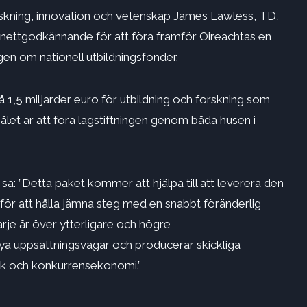
forskning, innovation och vetenskap James Lawless, TD,
inettgodkännande för att föra framför Oireachtas en
gen om nationell utbildningsfonder.
 1,5 miljarder euro för utbildning och forskning som
ålet är att föra lagstiftningen genom båda husen i
: ”Detta paket kommer att hjälpa till att leverera den
 för att hålla jämna steg med en snabbt föränderlig
rje år över ytterligare och högre
h nya uppsättningsvägar och producerar skickliga
isk och konkurrensekonomi.”