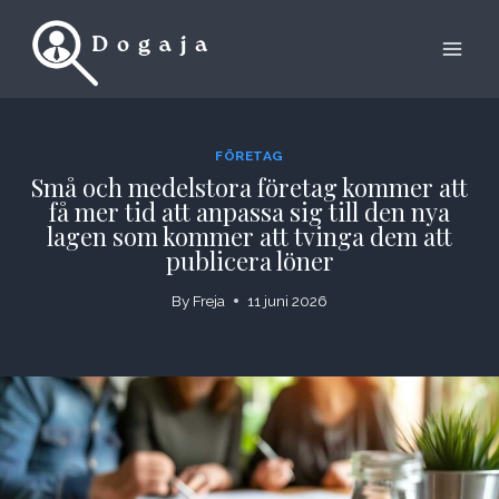
Skip
to
content
FÖRETAG
Små och medelstora företag kommer att
få mer tid att anpassa sig till den nya
lagen som kommer att tvinga dem att
publicera löner
By
Freja
11 juni 2026