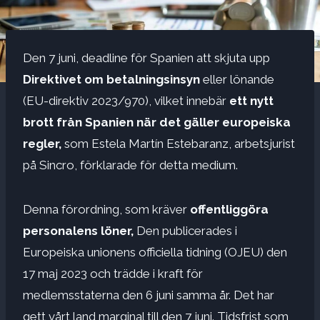
Den 7 juni, deadline för Spanien att skjuta upp
Direktivet om betalningsinsyn
eller lönande
(EU-direktiv 2023/970), vilket innebär
ett nytt
brott från Spanien när det gäller europeiska
regler,
som Estela Martín Estebaranz, arbetsjurist
på Sincro, förklarade för detta medium.
Denna förordning, som kräver
offentliggöra
personalens löner,
Den publicerades i
Europeiska unionens officiella tidning (OJEU) den
17 maj 2023 och trädde i kraft för
medlemsstaterna den 6 juni samma år. Det har
gett vårt land marginal till den 7 juni. Tidsfrist som