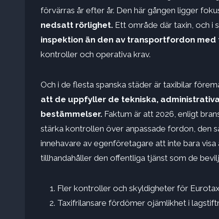
förvärras år efter år. Den här gången ligger fok
nedsatt rörlighet.
Ett område där taxin, och i 
inspektion än den av transportfordon med 
kontroller och operativa krav.
Och i de flesta spanska städer är taxibilar förem
att de uppfyller de tekniska, administrativ
bestämmelser.
Faktum är att 2026, enligt bra
stärka kontrollen över anpassade fordon, den s
innehavare av egenföretagare att inte bara visa a
tillhandahåller den offentliga tjänst som de bevilj
Fler kontroller och skyldigheter för Eurota
Taxifrilansare fördömer ojämlikhet i lagstif