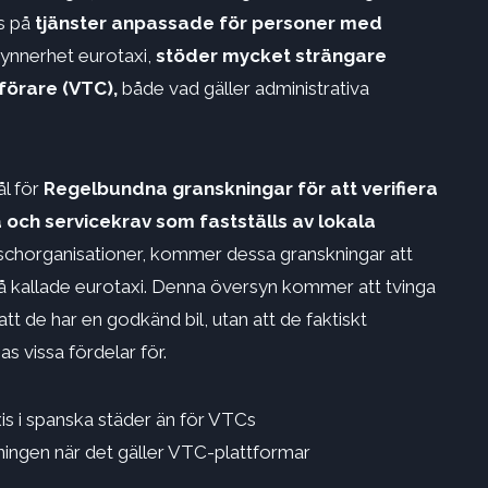
us på
tjänster anpassade för personer med
synnerhet eurotaxi,
stöder mycket strängare
förare (VTC),
både vad gäller administrativa
ål för
Regelbundna granskningar för att verifiera
a och servicekrav som fastställs av lokala
nschorganisationer, kommer dessa granskningar att
å kallade eurotaxi. Denna översyn kommer att tvinga
tt de har en godkänd bil, utan att de faktiskt
as vissa fördelar för.
xis i spanska städer än för VTCs
tningen när det gäller VTC-plattformar