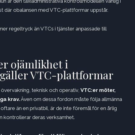
 är den taxiadministrativa kontrollmodellen vanlig i
 just där obalansen med VTC-plattformar uppstår.
er regeltryck än VTCs i tjänster anpassade till
r ojämlikhet i
 gäller VTC-plattformar
övervakning, teknisk och operativ,
VTC:er möter,
iga krav.
Även om dessa fordon måste följa allmänna
oftare än en privatbil, är de inte föremål för en årlig
 kontrollerar deras verksamhet.