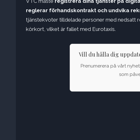
VTC måste
registrera dina tjänster på digit
reglerar förhandskontrakt och undvika rek
tjänstekvoter tilldelade personer med nedsatt rö
körkort, vilket är fallet med Eurotaxis.
Vill du hålla dig uppda
Prenumerera på vårt nyhets
som påver