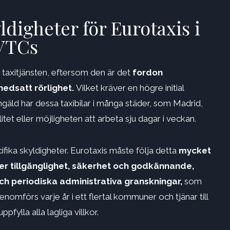
ldigheter för Eurotaxis i
 VTCs
 taxitjänsten, eftersom den är det
fordon
edsatt rörlighet.
Vilket kräver en högre initial
gäld har dessa taxibilar i många städer, som Madrid,
litet eller möjligheten att arbeta sju dagar i veckan.
ka skyldigheter. Eurotaxis måste följa detta
mycket
ler tillgänglighet, säkerhet och godkännande,
h periodiska administrativa granskningar,
som
omförs varje år i ett flertal kommuner och tjänar till
ppfylla alla lagliga villkor.