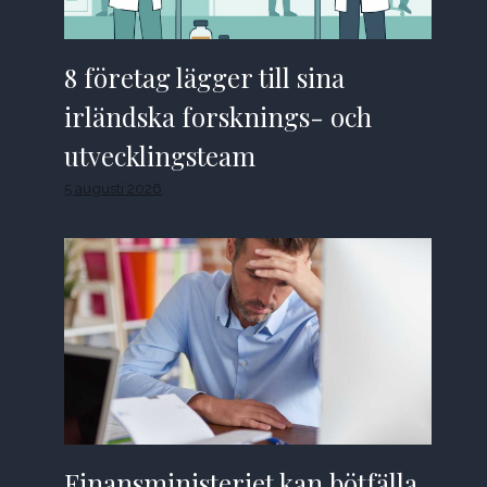
8 företag lägger till sina
irländska forsknings- och
utvecklingsteam
5 augusti 2026
Finansministeriet kan bötfälla