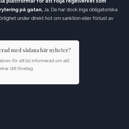
ala plattformar för att följa regelverket som
rytering på gatan,
Ja. De har dock inga obligatoriska
rlighet under direkt hot om sanktion eller förlust av
terad med sådana här nyheter?
brev för att bli informerad om allt
kar ditt företag.