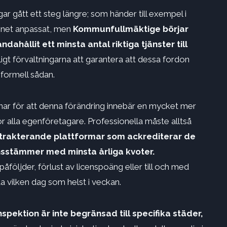
r gått ett steg längre; som händer till exempel i
donet anpassat, men
Kommunfullmäktige börjar
dahållit ett minsta antal riktiga tjänster till
ligt förvaltningarna att garantera att dessa fordon
n formell sådan.
rnar för att denna förändring innebär en mycket mer
r alla egenföretagare. Professionella måste alltså
kontrakterande plattformar som ackrediterar de
ensstämmer med minsta årliga kvoter.
påföljder, förlust av licenspoäng eller till och med
ta vilken dag som helst i veckan.
nspektion är inte begränsad till specifika städer,