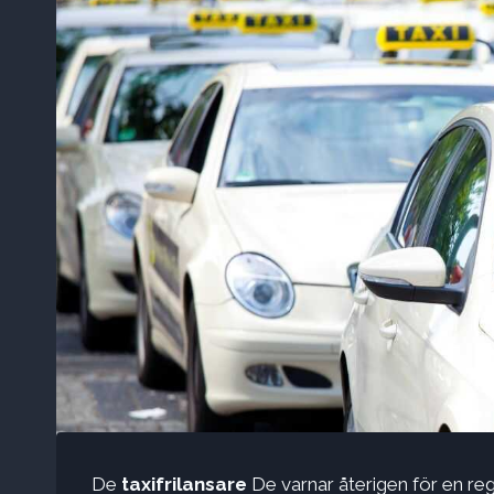
De
taxifrilansare
De varnar återigen för en re