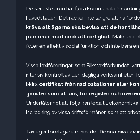
De senaste åren har flera kommunala förordninga
huvudstaden. Det räcker inte längre att ha for
kräva att ägarna ska bevisa att de har tillhan
personer med nedsatt rörlighet.
Målet är en
fyller en effektiv social funktion och inte bara e
Vissa taxiföreningar, som Rikstaxiförbundet, va
intensiv kontroll av den dagliga verksamheten fö
bidra
certifikat från radiostationer eller 
tjänster som utförs, för register och över
Underlåtenhet att följa kan leda till ekonomiska 
indragning av vissa driftsförmåner, som att arbe
Taxiegenföretagare minns det
Denna nivå av i