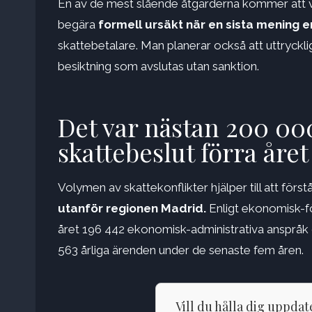
En av de mest slående åtgärderna kommer att va
begära
formell ursäkt när
en sista mening 
skattebetalare. Man planerar också att uttryc
besiktning som avslutas utan sanktion.
Det var nästan 200 00
skattebeslut förra året
Volymen av skattekonflikter hjälper till att förs
utanför regionen Madrid.
Enligt ekonomisk-fö
året 196 442 ekonomisk-administrativa anspråk
563 årliga ärenden under de senaste fem åren.
Vill du hålla dig uppda