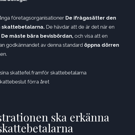
många företagsorganisationer
De ifrågasätter den
h skattebetalarna.
De hävdar att de är det när en
O
De måste bära bevisbördan,
och visa att en
r kan godkännandet av denna standard
öppna dörren
en.
 sina skattefel framför skattebetalarna
attebeslut förra året
strationen ska erkänna
 skattebetalarna