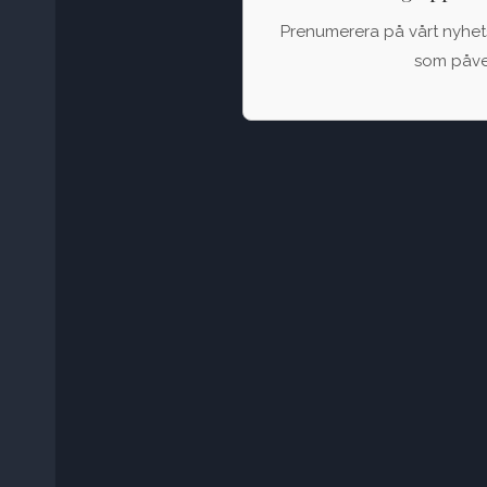
Prenumerera på vårt nyhets
som påver