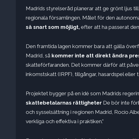
Madrids styrelseråd planerar att ge grönt ljus till
regionala församlingen. Målet för den autonom
så snart som möjligt,
efter att ha passerat den
Den framtida lagen kommer bara att gälla överf
Madrid, så
kommer inte att direkt ändra pr
skatteförfaranden. Det kommer därför att påver
inkomstskatt (IRPF), tillgångar, hasardspel eller 
Projektet bygger på en idé som Madrids regeri
skattebetalarnas rättigheter
De bör inte förb
och sysselsättning i regionen Madrid, Rocío Albe
verkliga och effektiva i praktiken.”