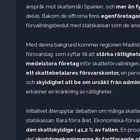
anspråk mot skattemål i Spanien, och
mer än fy
delvis. Bakom de siffrorna finns
egenföretaga
förvaltningsbeslut med statskassan som de anser
Med denna bakgrund kommer regionen Madrid a
försvarslag, som syftar till att
stärka rättighe
medelstora företag
inför skatteförvaltninge
ett skattebetalares försvarskontor,
en perso
och
skyldighet att be om ursäkt från admini
erkänner en kränkning av rättigheter.
Initiativet återupptar debatten om många skatte
statskassan. Bara förra året, Ekonomiska-förv
den skattskyldige i 41,2 % av fallen.
En proce
det
skyddsmekanismerna är fortfarande oti