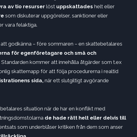
ra av tio resurser
löst
uppskattades
helt eller
re
som diskuterar uppgörelser, sanktioner eller
 vara felaktiga.
tt godkänna – före sommaren – en skattebetalares
terna för egenföretagare och små och
n. Standarden kommer att innehålla åtgärder som t.ex
nlig skattemapp för att följa procedurerna i realtid
strationens sida,
när ett slutgiltigt avgörande
betalares situation när de har en konflikt med
altningsdomstolarna
de hade rätt
helt eller delvis
till
ntsats som underblåser kritiken från dem som anser
llräckliga.