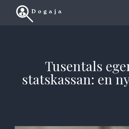
Skip
to
content
Tusentals ege
statskassan: en ny