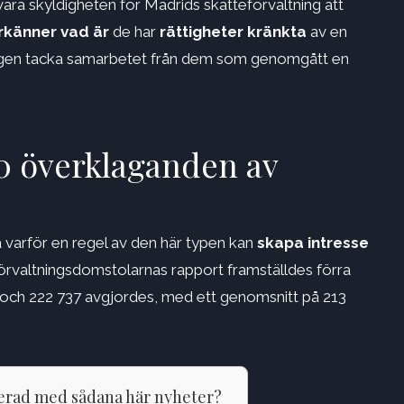
ra skyldigheten för Madrids skatteförvaltning att
erkänner
vad är
de har
rättigheter kränkta
av en
kligen tacka samarbetet från dem som genomgått en
0 överklaganden av
tå varför en regel av den här typen kan
skapa intresse
rvaltningsdomstolarnas rapport framställdes förra
 och 222 737 avgjordes, med ett genomsnitt på 213
terad med sådana här nyheter?