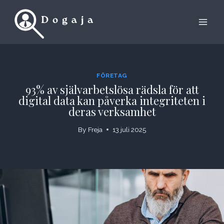
Skip
to
content
FÖRETAG
93% av självarbetslösa rädsla för att
digital data kan påverka integriteten i
deras verksamhet
By
Freja
13 juli 2025