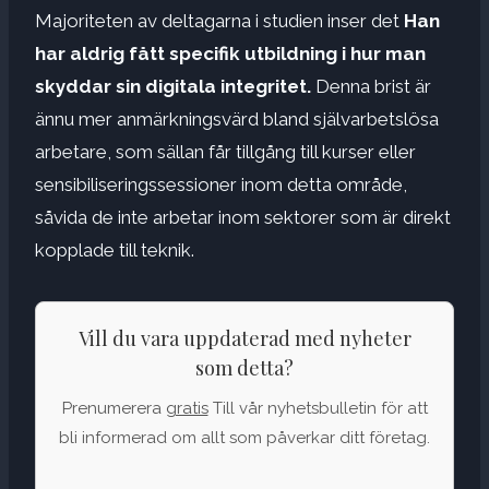
Majoriteten av deltagarna i studien inser det
Han
har aldrig fått specifik utbildning i hur man
skyddar sin digitala integritet.
Denna brist är
ännu mer anmärkningsvärd bland självarbetslösa
arbetare, som sällan får tillgång till kurser eller
sensibiliseringssessioner inom detta område,
såvida de inte arbetar inom sektorer som är direkt
kopplade till teknik.
Vill du vara uppdaterad med nyheter
som detta?
Prenumerera
gratis
Till vår nyhetsbulletin för att
bli informerad om allt som påverkar ditt företag.