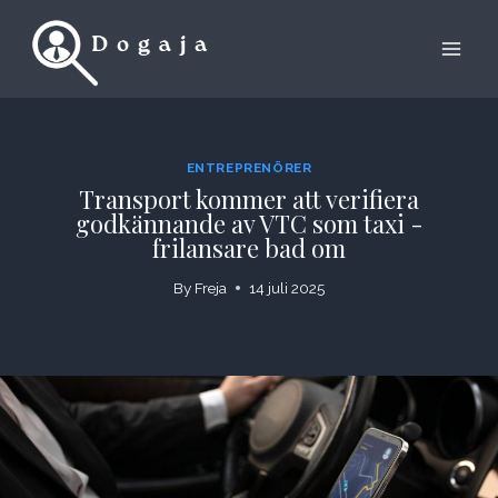
Skip
to
content
ENTREPRENÖRER
Transport kommer att verifiera
godkännande av VTC som taxi -
frilansare bad om
By
Freja
14 juli 2025