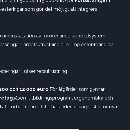
 mellan 1 500 och 15 000 euro för
Förbättringar i
nvesteringar som gör det möjligt att integrera
er, installation av förorenande kontrollsystem
passningar i arbetsutrustning eller implementering av
steringar i säkerhetsutrustning
 200 och 12 000 euro
För åtgärder som gynnar
öretag
såsom utbildningsprogram, ergonomiska och
l att förbättra arbetsförhållandena, diagnostik för nya