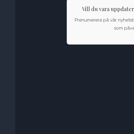
Vill du vara uppdate
Prenumerera på vår nyhetsbul
som påver