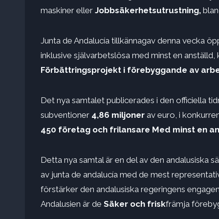
maskiner eller
Jobbsäkerhetsutrustning,
blan
Junta de Andalucía tillkännagav denna vecka öp
inklusive självarbetslösa med minst en anställd
Förbättringsprojekt i förebyggande av arbe
Det nya samtalet publicerades i den officiella ti
subventioner
4,86 miljoner
av euro, i konkurre
450 företag och frilansare
Med minst en an
Detta nya samtal är en del av den andalusiska 
av junta de andalucía med de mest representati
förstärker den andalusiska regeringens engage
Andalusien är de
Säker och frisk
främja förebyg