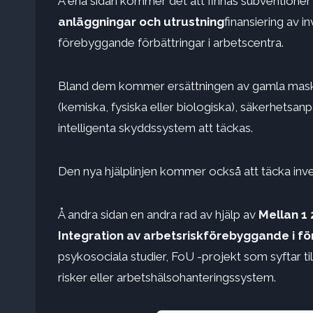
Å ena sidan kommer det att finnas subventioner
anläggningar och utrustning
finansiering av i
förebyggande förbättringar i arbetscentra.
Bland dem kommer ersättningen av gamla maskin
(kemiska, fysiska eller biologiska), säkerhetsan
intelligenta skyddssystem att täckas.
Den nya hjälplinjen kommer också att täcka inve
Å andra sidan en andra rad av hjälp av
Mellan 1
Integration av arbetsriskförebyggande i f
psykosociala studier, FoU -projekt som syftar til
risker eller arbetshälsohanteringssystem.