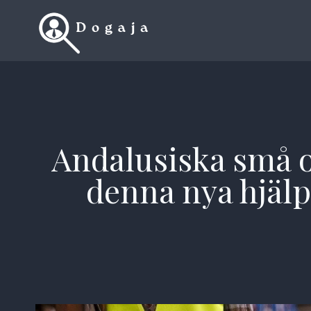
Skip
to
content
Andalusiska små 
denna nya hjälpl