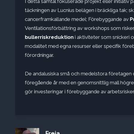
I detta samtal fokuserade projekt eller initiativ
täckningen av Lucnius belägen i bräckliga tak; 
cancerframkallande medel; Förebyggande av
P
Ventilationsförbättring av workshops som riske
bullerriskreduktion
i aktiviteter som snickeri
modalitet med egna resurser eller specifik föreb
förordningar.
De andalusiska små och medelstora företagen
föregående år med en genomsnittlig mall högr
gör investeringar i förebyggande av arbetsrisker
Freja