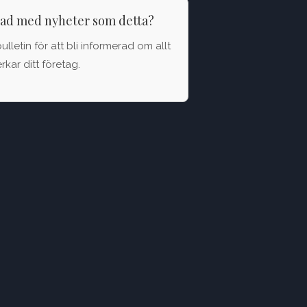
rad med nyheter som detta?
letin för att bli informerad om allt
kar ditt företag.