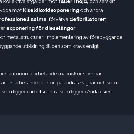
 på kollektiva åtgärder mot
faller i höjd,
och särskilt
skydda mot
Kiseldioxidexponering
och andra
rofessionell astma
; förvärva
defibrillatorer
;
rar
exponering för dieselångor
;
 och metallstrukturer; Implementering av förebyggande
yggande utbildning till den som krävs enligt
 och autonoma arbetande människor som har
e än en arbetande person på andras vägnar och som
 som ligger i arbetscentra som ligger i Andalusien.