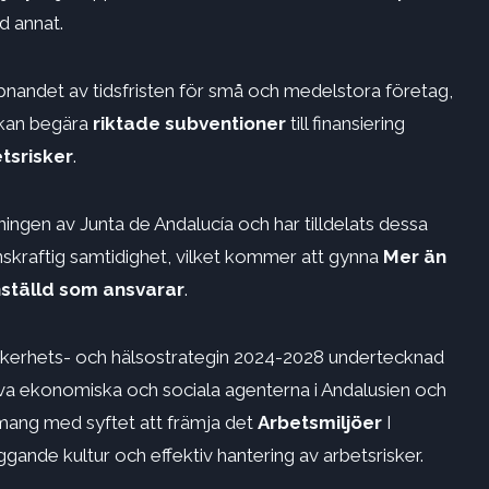
d annat.
pnandet av tidsfristen för små och medelstora företag,
, kan begära
riktade subventioner
till finansiering
tsrisker
.
dningen av Junta de Andalucía och har tilldelats dessa
nskraftig samtidighet, vilket kommer att gynna
Mer än
ställd som ansvarar
.
säkerhets- och hälsostrategin 2024-2028 undertecknad
va ekonomiska och sociala agenterna i Andalusien och
mang med syftet att främja det
Arbetsmiljöer
I
gande kultur och effektiv hantering av arbetsrisker.