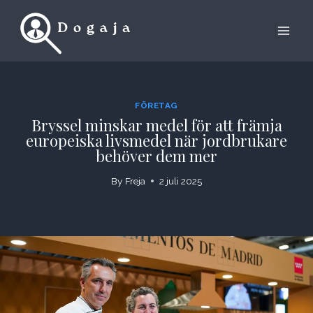
Skip
to
content
FÖRETAG
Bryssel minskar medel för att främja
europeiska livsmedel när jordbrukare
behöver dem mer
By
Freja
2 juli 2025