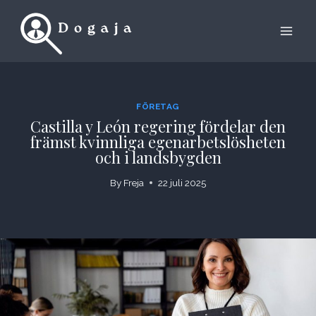
Skip
to
content
FÖRETAG
Castilla y León regering fördelar den
främst kvinnliga egenarbetslösheten
och i landsbygden
By
Freja
22 juli 2025