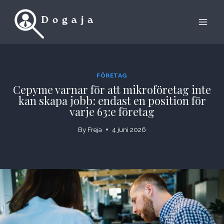
Skip
to
content
FÖRETAG
Cepyme varnar för att mikroföretag inte
kan skapa jobb: endast en position för
varje 63:e företag
By
Freja
4 juni 2026