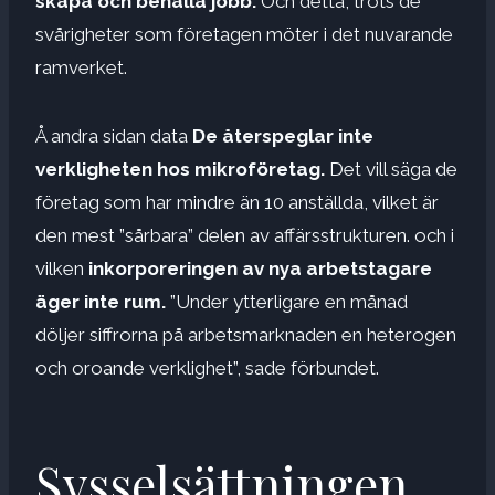
skapa och behålla jobb.
Och detta, trots de
svårigheter som företagen möter i det nuvarande
ramverket.
Å andra sidan data
De återspeglar inte
verkligheten hos mikroföretag.
Det vill säga de
företag som har mindre än 10 anställda, vilket är
den mest ”sårbara” delen av affärsstrukturen. och i
vilken
inkorporeringen av nya arbetstagare
äger inte rum
.
”Under ytterligare en månad
döljer siffrorna på arbetsmarknaden en heterogen
och oroande verklighet”, sade förbundet.
Sysselsättningen