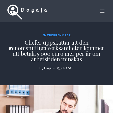
Skip
to
content
ENTREPRENÖRER
Chefer uppskattar att den
genomsnittliga verksamheten kommer
att betala 5 000 euro mer per år om
arbetstiden minskas
By
Freja
13 juli 2024