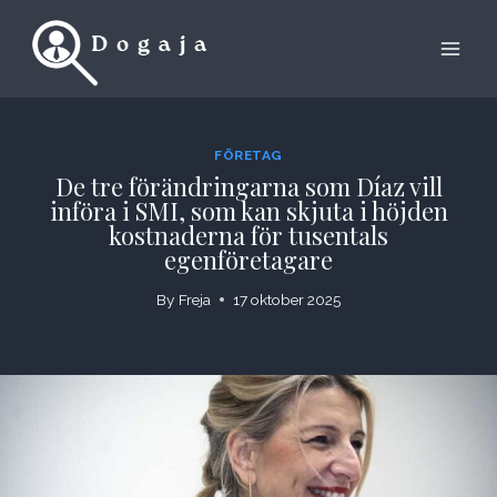
Skip
to
content
FÖRETAG
De tre förändringarna som Díaz vill
införa i SMI, som kan skjuta i höjden
kostnaderna för tusentals
egenföretagare
By
Freja
17 oktober 2025