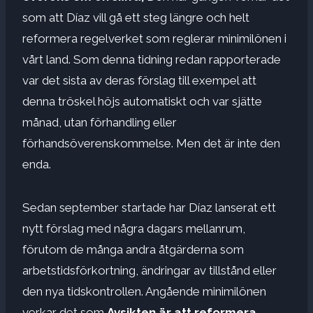
som att Díaz vill gå ett steg längre och helt
reformera regelverket som reglerar minimilönen i
vårt land. Som denna tidning redan rapporterade
var det sista av deras förslag till exempel att
denna tröskel höjs automatiskt och var sjätte
månad, utan förhandling eller
förhandsöverenskommelse. Men det är inte den
enda.
Sedan september startade har Díaz lanserat ett
nytt förslag med några dagars mellanrum,
förutom de många andra åtgärderna som
arbetstidsförkortning, ändringar av tillstånd eller
den nya tidskontrollen. Angående minimilönen
verkar det som
Avsikten är att reformera