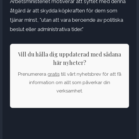
Arbetsministeriet motiverar att syftet med denna
åtgärd är att skydda köpkraften för dem som
tjänar minst, ”utan att vara beroende av politiska
beslut eller administrativa tider.”
Vill du hålla dig uppdaterad med sådana
här nyheter?
Prenumerera
gratis
till vårt nyhetsbrev för att få
information om allt som påverkar din
verksamhet.