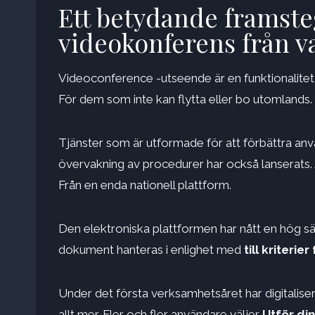
Ett betydande framste
videokonferens från va
Videoconference -utseende är en funktionalite
För dem som inte kan flytta eller bo utomlands.
Tjänster som är utformade för att förbättra an
övervakning av procedurer har också lanserats. A
Från en enda nationell plattform.
Den elektroniska plattformen har nått en hög säke
dokument hanteras i enlighet med
till kriterie
Under det första verksamhetsåret har digitaliseri
allt mer. Fler och fler användare väljer
Utför di