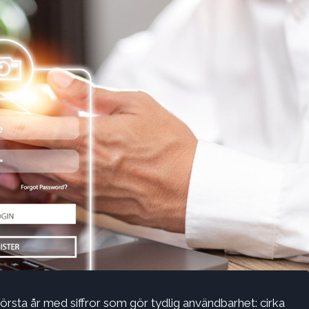
 första år med siffror som gör tydlig användbarhet: cirka