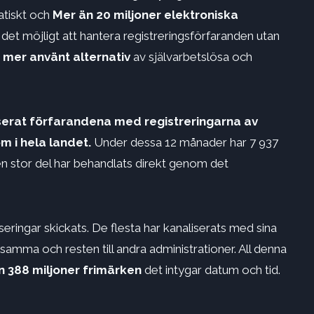
atiskt och
Mer än 20 miljoner elektroniska
et möjligt att hantera registreringsförfaranden utan
lt mer använt alternativ
av självarbetslösa och
iserat förfarandena med registreringarna av
m i hela landet.
Under dessa 12 månader har 7 937
n stor del har behandlats direkt genom det
iseringar skickats. De flesta har kanaliserats med sina
rksamma och resten till andra administrationer. All denna
n 388 miljoner frimärken
det intygar datum och tid.