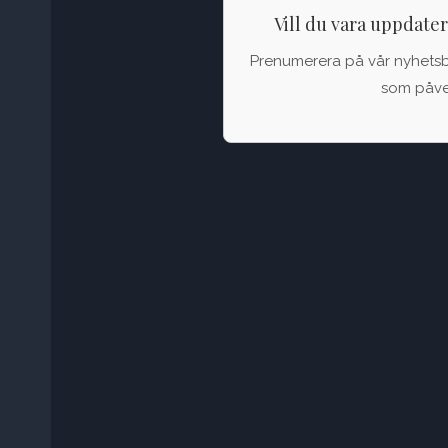
Vill du vara uppdate
Prenumerera på vår nyhetsbul
som påver