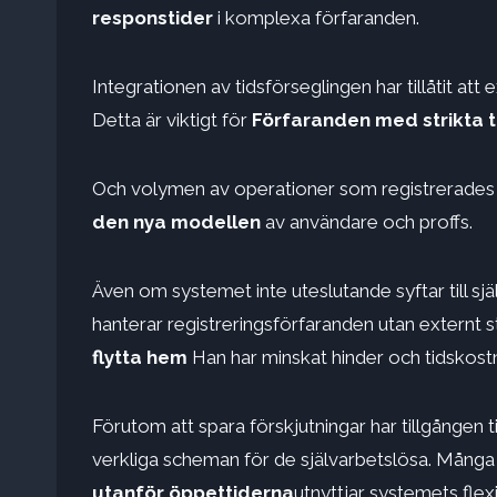
responstider
i komplexa förfaranden.
Integrationen av tidsförseglingen har tillåtit att 
Detta är viktigt för
Förfaranden med strikta t
Och volymen av operationer som registrerades 
den nya modellen
av användare och proffs.
Även om systemet inte uteslutande syftar till själ
hanterar registreringsförfaranden utan externt st
flytta hem
Han har minskat hinder och tidskos
Förutom att spara förskjutningar har tillgången ti
verkliga scheman för de självarbetslösa. Många
utanför öppettiderna
utnyttjar systemets flexib