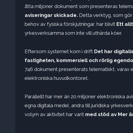
åtta miljoner dokument som presenteras telem
aviseringar skickade.
Detta verktyg, som gör d
behov av fysiska förskjutningar, har blivit
Ett al
yrkesverksamma som inte vill uthärda köer.
Eftersom systemet kom i drift
Det har digital
fastigheten, kommersiell och rörlig egendo
746 dokument presenterats telematiskt, varav e
elektroniska huvudkontoret.
Parallellt har mer än 20 miljoner elektroniska av
egna digitala medel, andra till juridiska yrkesve
volym av aktivitet har varit
med stöd av
Mer ä