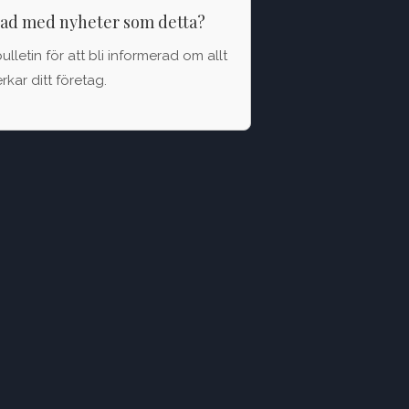
rad med nyheter som detta?
letin för att bli informerad om allt
kar ditt företag.