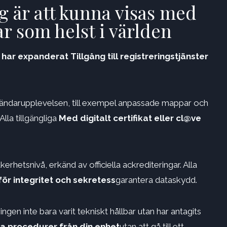
g är att kunna visas med
r som helst i världen
t
har expanderat
Tillgång till registreringstjänster
vändarupplevelsen, till exempel anpassade mappar och
lla tillgängliga
Med digitalt certifikat eller cl@ve
rhetsnivå, erkänd av officiella ackrediteringar. Alla
r för integritet och sekretess
garantera dataskydd.
ngen inte bara varit tekniskt hållbar utan har antagits
na procedurer från din enhet
utan att gå till ett