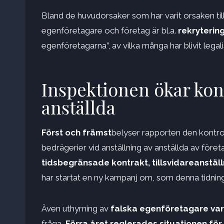
Bland de huvudorsaker som har varit orsaken till
egenföretagare och företag är bl.a.
rekryterin
egenföretagarna”, av vilka många har blivit legal
Inspektionen ökar kont
anställda
Först och främst
belyser rapporten den kontro
bedrägerier vid anställning av anställda av före
tidsbegränsade kontrakt, tillsvidareanstäl
har startat en ny kampanj om, som denna tidnin
Även uthyrning av
falska egenföretagare var 
fråga,
Förra året reglerades situationen fö