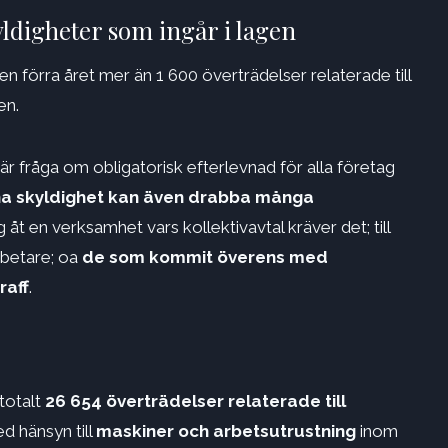
ldigheter som ingår i lagen
förra året mer än 1 600 överträdelser relaterade till
en.
 är fråga om obligatorisk efterlevnad för alla företag
a skyldighet kan även drabba många
g åt en verksamhet vars kollektivavtal kräver det; till
rbetare; oa
de som kommit överens med
raff
.
totalt
26 654 överträdelser relaterade till
ed hänsyn till
maskiner och arbetsutrustning
inom