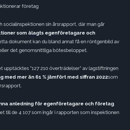
nktionerar företag
 socialinspektionen sin årsrapport, där man går
nktioner som ålagts egenföretagare och
etta dokument kan du bland annat få en röntgenbild av
ller det genomsnittliga bötesbeloppet.
t upptäcktes ”127 210 överträdelser” av lagstiftningen
ng med mer än 61 % jämfört med siffran 2022
som
årsrapport.
nna anledning för egenföretagare och företag
et till de 4 107 som ingår i rapporten som inspektionen