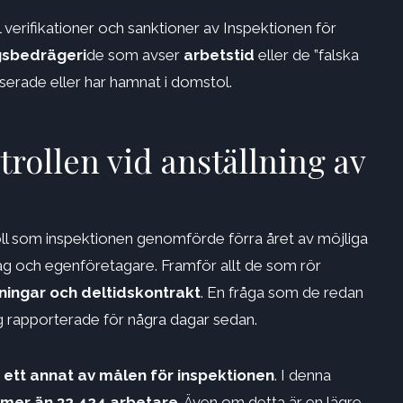
 verifikationer och sanktioner av Inspektionen för
gsbedrägeri
de som avser
arbetstid
eller de ”falska
iserade eller har hamnat i domstol.
rollen vid anställning av
ll som inspektionen genomförde förra året av möjliga
tag och egenföretagare. Framför allt de som rör
lningar och deltidskontrakt
. En fråga som de redan
g rapporterade för några dagar sedan.
ett annat av målen för inspektionen
. I denna
r mer än 32 424 arbetare
. Även om detta är en lägre