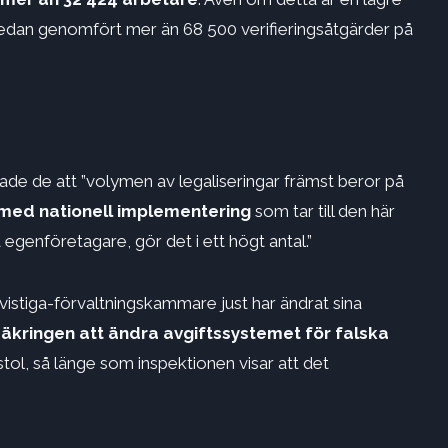
 redan genomfört mer än 68 500 verifieringsåtgärder på
rade de att ”volymen av legaliseringar främst beror på
 med nationell implementering
som tar till den här
 egenföretagare, gör det i ett högt antal.”
istiga-förvaltningskammare just har ändrat sina
säkringen att ändra avgiftssystemet för falska
tol, så länge som inspektionen visar att det