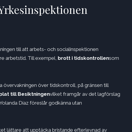
t Yrkesinspektionen
ngen till att arbets- och socialinspektionen
e arbetstid. Till exempel,
brott i tidskontrollen
som
a övervakningen över tidskontroll, på gränsen till
plat till Besiktningen
vilket framgår av det lagförslag
 Yolanda Díaz föreslår godkänna utan
et lättare att upptäcka bristande efterlevnad av