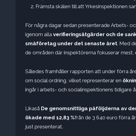
Främsta skälen till att Yrkesinspektionen sa
För några dagar sedan presenterade Arbets- och
igenom alla
verifieringsåtgärder och de sa
småföretag under det senaste året
. Med d
de områden där inspektörerna fokuserar mest, e
Således framhåller rapporten att under förra åre
om social ordning, vilket representerar en
ökni
ingår i arbets- och socialinspektionens tidigare 
Likaså
De genomsnittliga påföljderna av de
ökade med 12,83 %
från de 3 640 euro förra år
just presenterat.