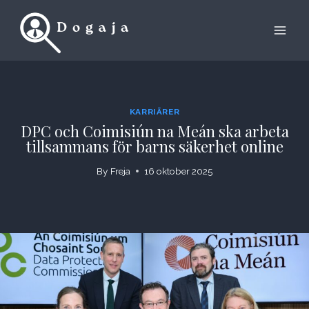
Skip
to
content
KARRIÄRER
DPC och Coimisiún na Meán ska arbeta
tillsammans för barns säkerhet online
By
Freja
16 oktober 2025