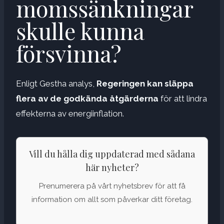
momssänkningar
skulle kunna
försvinna?
Enligt Gestha analys,
Regeringen kan släppa
flera av de godkända åtgärderna
för att lindra
effekterna av energiinflation.
Vill du hålla dig uppdaterad med sådana
här nyheter?
Prenumerera på vårt nyhetsbrev för att få
information om allt som påverkar ditt företag.