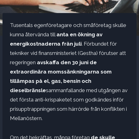
Tusentals egenföretagare och småföretag skulle
kunna återvända till
anta en ökning av
energikostnaderna från juli
. Förbundet för
tekniker vid finansministeriet (Gestha) förutser att
regeringen
avskaffa den 30 juni de
extraordinära momssänkningarna som
tillämpas på el, gas, bensin och
dieselbränsle
sammanfallande med utgången av
det första anti-krispaketet som godkändes inför
prisupptrappningen som härrörde från konflikten i
Mellanöstern.
Om det bekräftas, många företag
de skulle