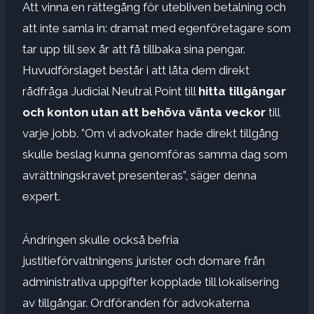
Att vinna en rättegång för utebliven betalning och
att inte samla in: dramat med egenföretagare som
tar upp till sex år att få tillbaka sina pengar.
Huvudförslaget består i att låta dem direkt
rådfråga Judicial Neutral Point till
hitta tillgångar
och konton utan att behöva vänta veckor
till
varje jobb. ”Om vi ​​advokater hade direkt tillgång
skulle beslag kunna genomföras samma dag som
avrättningskravet presenteras”, säger denna
expert.
Ändringen skulle också befria
justitieförvaltningens jurister och domare från
administrativa uppgifter kopplade till lokalisering
av tillgångar. Ordföranden för advokaterna