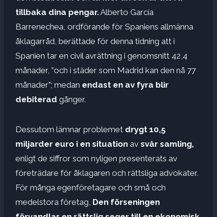
tillbaka dina pengar
.
Alberto García
Barrenechea, ordförande för Spaniens allmänna
åklagarråd, berättade för denna tidning att i
Spanien tar en civil avrättning i genomsnitt 42,4
månader, ”och i städer som Madrid kan den nå 77
månader”; medan
endast en av fyra blir
debiterad
gånger.
Dessutom lämnar problemet
drygt 10,5
miljarder euro
i en situation
av
svår samling,
enligt de siffror som nyligen presenterats av
företrädare för åklagaren och rättsliga advokater.
För många egenföretagare och små och
medelstora företag,
Den förseningen
förvandlar en rättslig seger till en ekonomisk