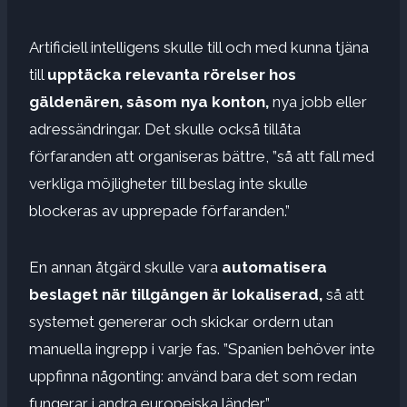
Artificiell intelligens skulle till och med kunna tjäna
till
upptäcka relevanta rörelser hos
gäldenären, såsom nya konton,
nya jobb eller
adressändringar. Det skulle också tillåta
förfaranden att organiseras bättre, ”så att fall med
verkliga möjligheter till beslag inte skulle
blockeras av upprepade förfaranden.”
En annan åtgärd skulle vara
automatisera
beslaget när tillgången är lokaliserad,
så att
systemet genererar och skickar ordern utan
manuella ingrepp i varje fas. ”Spanien behöver inte
uppfinna någonting: använd bara det som redan
fungerar i andra europeiska länder”,