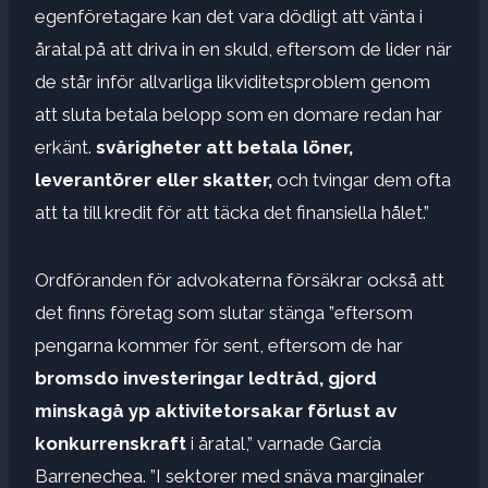
egenföretagare kan det vara dödligt att vänta i
åratal på att driva in en skuld, eftersom de lider när
de står inför allvarliga likviditetsproblem genom
att sluta betala belopp som en domare redan har
erkänt.
svårigheter att betala löner,
leverantörer eller skatter,
och tvingar dem ofta
att ta till kredit för att täcka det finansiella hålet.”
Ordföranden för advokaterna försäkrar också att
det finns företag som slutar stänga ”eftersom
pengarna kommer för sent, eftersom de har
broms
do
investeringar
ledtråd
,
gjord
minska
gå
yp aktivitet
orsakar förlust av
konkurrenskraft
i åratal,” varnade García
Barrenechea. ”I sektorer med snäva marginaler