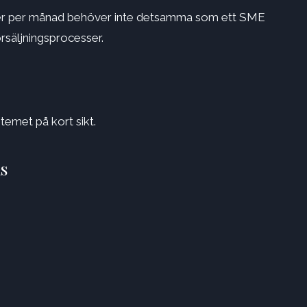
ter per månad behöver inte detsamma som ett SME
örsäljningsprocesser.
ystemet på kort sikt.
s