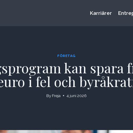
Karriärer
Entre
FÖRETAG
gsprogram kan spara f
euro i fel och byråkrat
By
Freja
4 juni 2026