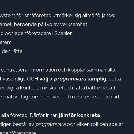
system för småföretag utmärker sig alltså följande:
stemet, beroende på typ av verksamhet
g och egenföretagare i Spanien
ystem
s den rätta
m centraliserar information och kopplar samman alla
t väsentligt. OCH
välj a
programvara
lämplig,
detta
ter dig få kontroll, minska fel och fatta bättre beslut,
för småföretag som behöver optimera resurser och tid.
r alla företag. Därför innan
jämför konkreta
tligen består av
programvara
och vilken roll den spelar
 egenföretagare.