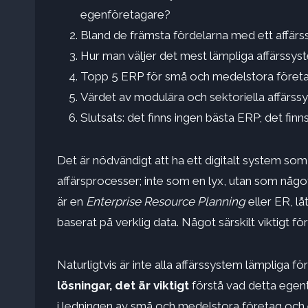
egenföretagare?
Bland de främsta fördelarna med ett affärs
Hur man väljer det mest lämpliga affärssy
Topp 5 ERP för små och medelstora företa
Värdet av modulära och sektoriella affärss
Slutsats: det finns ingen bästa ERP; det finn
Det är nödvändigt att ha ett digitalt system so
affärsprocesser; inte som en lyx, utan som någo
är en
Enterprise Resource Planning
eller ER, lå
baserat på verklig data. Något särskilt viktigt 
Naturligtvis är inte alla affärssystem lämpliga fö
lösningar, det är viktigt
förstå vad detta egen
i ledningen av små och medelstora företag och