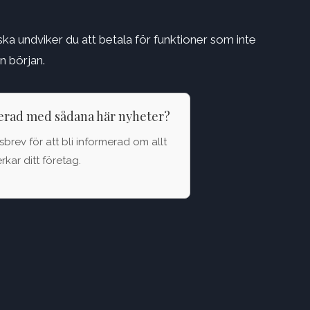
ska undviker du att betala för funktioner som inte
n början.
terad med sådana här nyheter?
brev för att bli informerad om allt
kar ditt företag.