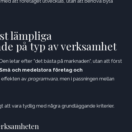
akt med att företaget utvecklas, utan att behöva byta
st lämpliga
nde på typ av verksamhet
Den letar efter ”det bästa på marknaden”, utan att först
Små och medelstora företag och
a effekten av
programvara,
men i passningen mellan
gt att vara tydlig med några grundläggande kriterier.
verksamheten