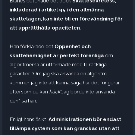
Blanes betonade det dock
Skattesekretess,
inkluderad i artikel 95 i den allmänna
skattelagen, kan inte bli en förevändning för
att upprätthålla opaciteten
.
Han förklarade det
Öppenhet och
skattehemlighet är perfekt förenliga
om
algoritmerna är utformade med tillräckliga
garantier. ”Om jag ska använda en algoritm
kommer jag inte att kunna säga hur det fungerar
eftersom de kan
häck
”Jag borde inte använda
den”, sa han.
Enligt hans åsikt,
Administrationen bör endast
tillämpa system som kan granskas utan att