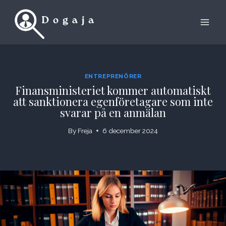
Skip
to
content
ENTREPRENÖRER
Finansministeriet kommer automatiskt
att sanktionera egenföretagare som inte
svarar på en anmälan
By
Freja
6 december 2024