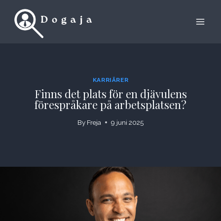
Skip
to
content
KARRIÄRER
Finns det plats för en djävulens
förespråkare på arbetsplatsen?
By
Freja
9 juni 2025