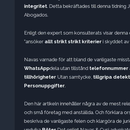
integritet
. Detta bekräftades till denna tidnin
Abogados.
Enligt den expert som konsulterats visar denna 
”ansöker
allt strikt strikt kriterier
i skyddet av
Navas varnade för att bland de vanligaste mis
WhatsApp
dela utan tillstånd
telefonnummer
tillhörigheter
Utan samtycke,
tillgripa detekt
Personuppgifter
.
Den här artikeln innehåller några av de mest re
och små företag med anställda. Och förklara ors
beskriva de vanligaste felen och klargöra de ju
undvika
Böter
Det enligt Navas & Cusi advokate