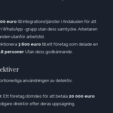
200 euro
till integrationstjänster i Andalusien för att
i en WhatsApp -grupp utan dess samtycke. Arbetaren
nden utanför arbetstid.
ktionera
3 600 euro
till ett företag som delade en
18 personer
Utan dess godkännande.
tektiver
rtionerliga användningen av detektiv:
:
Ett företag dömdes för att betala
20 000 euro
idigare direktör efter deras uppsägning.