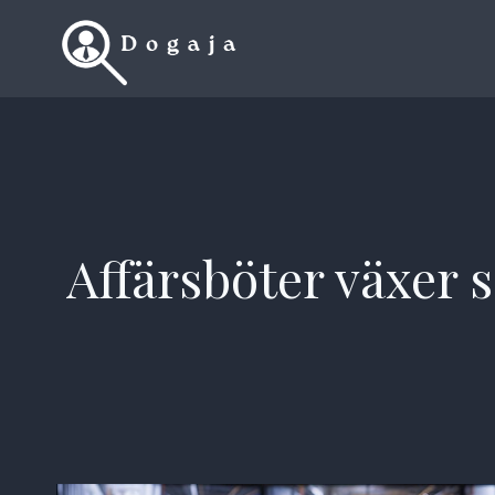
Skip
to
content
Affärsböter växer 