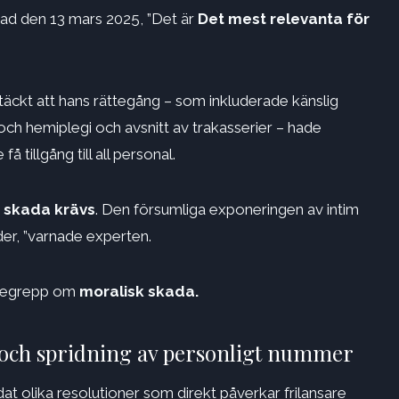
rad den 13 mars 2025, ”Det är
Det mest relevanta för
täckt att hans rättegång – som inkluderade känslig
ch hemiplegi och avsnitt av trakasserier – hade
tillgång till all personal.
t skada krävs
. Den försumliga exponeringen av intim
der, ”varnade experten.
begrepp om
moralisk skada.
 och spridning av personligt nummer
t olika resolutioner som direkt påverkar frilansare