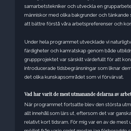
samarbetstekniker och utveckla en grupparbete. 
människor med olika bakgrunder och tänkande sti
att bättre förstå våra arbetspreferenser och ko
Under hela programmet utvecklade vi naturligt
färdigheter och kamratskap genom både utbildnin
gruppprojektet var särskilt värdefullt för att k
introducerade tidsbegränsningar som liknar dem v
det olika kunskapsområdet som vi förvärvat.
Vad har varit de mest utmanande delarna av arbe
När programmet fortsatte blev den största ut
allt innehåll som lärs ut, eftersom det var gans
relativt kort tidsram. För mig var en av de me
möjligt från varje sprint medan jag förberedde 