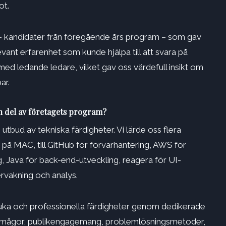
ot.
t – kandidater från föregående års program – som gav
vant erfarenhet som kunde hjälpa till att svara på
med ledande ledare, vilket gav oss värdefull insikt om
ar.
en del av företagets program?
bud av tekniska färdigheter. Vi lärde oss flera
er på MAC, till GitHub för förvarhantering, AWS för
g, Java för back-end-utveckling, reagera för UI-
rvakning och analys.
juka och professionella färdigheter genom dedikerade
nsförmågor, publikengagemang, problemlösningsmetoder,