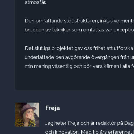
atmosfär.
Den omfattande stödstrukturen, inklusive mento
bredden av tekniker som omfattas var exception
Det slutliga projektet gav oss frihet att utfors
underlättade den avgörande övergången från unive
min mening väsentlig och bör vara kärnan i alla f
Freja
Jag heter Freja och är redaktör på Dago
och innovation. Med tio års erfarenhet 