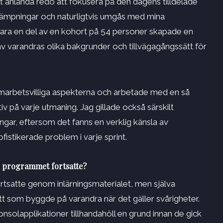
 anlända redo att fokusera på den dagens tilldelade
llämpningar och naturligtvis umgås med mina
vara en del av en kohort på 54 personer skapade en
av varandras olika bakgrunder och tillvägagångssätt för
samarbetsvilliga aspekterna och arbetade med en så
 på varje utmaning. Jag gillade också särskilt
ngar, eftersom det fanns en verklig känsla av
ofistikerade problem i varje sprint.
r programmet fortsatte?
rtsatte genom inlärningsmaterialet, men själva
tt som byggde på varandra när det gäller svårigheter.
solapplikationer tillhandahöll en grund innan de gick