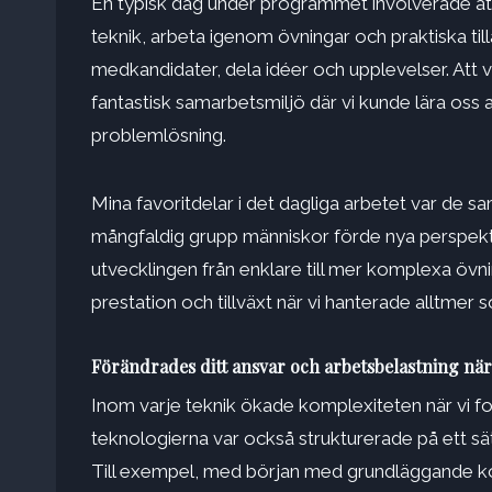
En typisk dag under programmet involverade att
teknik, arbeta igenom övningar och praktiska ti
medkandidater, dela idéer och upplevelser. Att 
fantastisk samarbetsmiljö där vi kunde lära oss 
problemlösning.
Mina favoritdelar i det dagliga arbetet var de 
mångfaldig grupp människor förde nya perspektiv
utvecklingen från enklare till mer komplexa övni
prestation och tillväxt när vi hanterade alltmer s
Förändrades ditt ansvar och arbetsbelastning nä
Inom varje teknik ökade komplexiteten när vi fo
teknologierna var också strukturerade på ett sä
Till exempel, med början med grundläggande kon