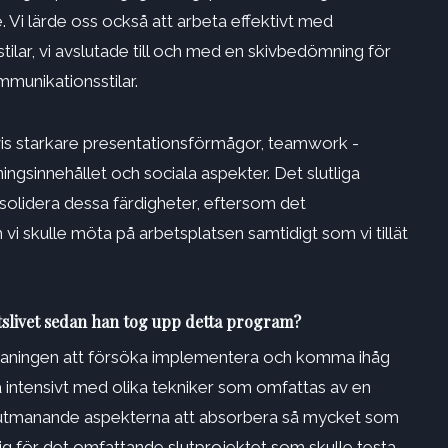
Vi lärde oss också att arbeta effektivt med
lar, vi avslutade till och med en skivbedömning för
mmunikationsstilar.
vis starkare presentationsförmågor, teamwork -
gsinnehållet och sociala aspekter. Det slutliga
onsolidera dessa färdigheter, eftersom det
i skulle möta på arbetsplatsen samtidigt som vi tillät
tslivet sedan han tog upp detta program?
maningen att försöka implementera och komma ihåg
ka intensivt med olika tekniker som omfattas av en
st utmanande aspekterna att absorbera så mycket som
sig för det omfattande slutprojektet som skulle testa