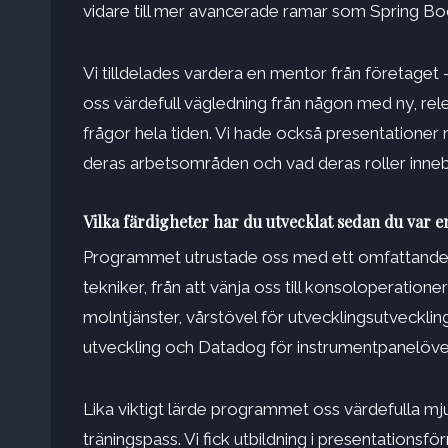
vidare till mer avancerade ramar som Spring Bo
Vi tilldelades vardera en mentor från företage
oss värdefull vägledning från någon med ny, rele
frågor hela tiden. Vi hade också presentationer 
deras arbetsområden och vad deras roller inneb
Vilka färdigheter har du utvecklat sedan du var 
Programmet utrustade oss med ett omfattande ut
tekniker, från att vänja oss till konsoloperation
molntjänster, vårstövel för utvecklingsutvecklin
utveckling och Datadog för instrumentpanelöve
Lika viktigt lärde programmet oss värdefulla m
träningspass. Vi fick utbildning i presentatio