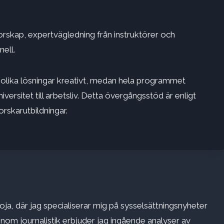
rskap, expertvägledning från instruktörer och
ell.
ka olika lösningar kreativt, medan hela programmet
rsitet till arbetsliv. Detta övergångsstöd är enligt
orskarutbildningar.
ja, där jag specialiserar mig på sysselsättningsnyheter
inom journalistik erbjuder jag ingående analyser av