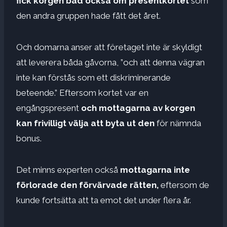
fick korgen bad också om presentkortet
som
den andra gruppen hade fått det året.
Och domarna anser att företaget inte är skyldigt
att leverera båda gåvorna, ”och att denna vägran
inte kan förstås som ett diskriminerande
beteende.” Eftersom kortet var en
engångspresent
och mottagarna av korgen
kan frivilligt välja att byta ut den
för nämnda
bonus.
Det minns experten också
mottagarna inte
förlorade den förvärvade rätten,
eftersom de
kunde fortsätta att ta emot det under flera år.