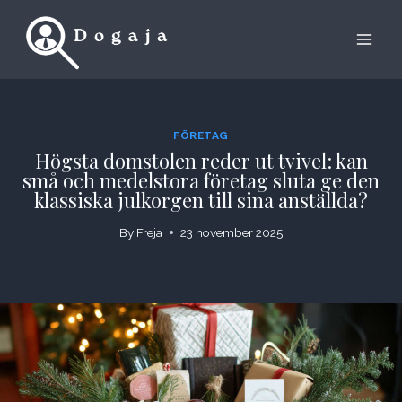
Skip
to
content
FÖRETAG
Högsta domstolen reder ut tvivel: kan
små och medelstora företag sluta ge den
klassiska julkorgen till sina anställda?
By
Freja
23 november 2025