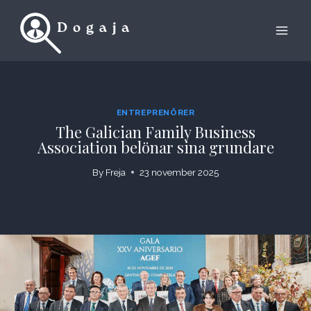
Skip
to
content
ENTREPRENÖRER
The Galician Family Business
Association belönar sina grundare
By
Freja
23 november 2025