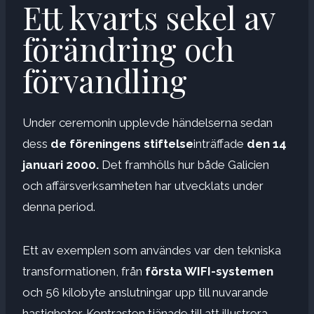
Ett kvarts sekel av
förändring och
förvandling
Under ceremonin upplevde händelserna sedan
dess
de
föreningens stiftelse
inträffade
den 14
januari 2000.
Det framhölls hur både Galicien
och affärsverksamheten har utvecklats under
denna period.
Ett av exemplen som användes var den tekniska
transformationen, från
första WIFI-systemen
och 56 kilobyte anslutningar upp till nuvarande
hastigheter. Kontrasten tjänade till att illustrera