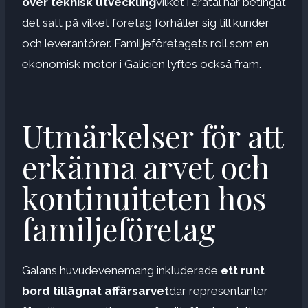
över
teknisk utveckling
vilket i åratal har betingat
det sätt på vilket företag förhåller sig till kunder
och leverantörer. Familjeföretagets roll som en
ekonomisk motor i Galicien lyftes också fram.
Utmärkelser för att
erkänna arvet och
kontinuiteten hos
familjeföretag
Galans huvudevenemang inkluderade
ett runt
bord tillägnat
affärsarvet
där representanter