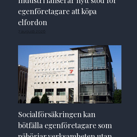
Industri lanserar nytt stöd för
egenföretagare att köpa
elfordon
7 augusti 2026
Socialförsäkringen kan
bötfälla egenföretagare som
påbörjar verksamheten utan