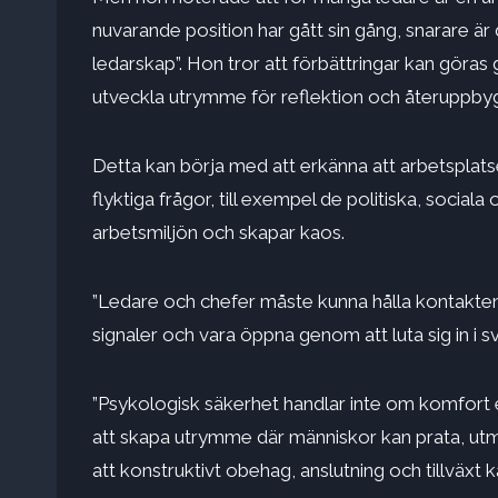
nuvarande position har gått sin gång, snarare är
ledarskap”. Hon tror att förbättringar kan göras
utveckla utrymme för reflektion och återuppbyg
Detta kan börja med att erkänna att arbetsplatsen
flyktiga frågor, till exempel de politiska, socia
arbetsmiljön och skapar kaos.
”Ledare och chefer måste kunna hålla kontakte
signaler och vara öppna genom att luta sig in i 
”Psykologisk säkerhet handlar inte om komfort e
att skapa utrymme där människor kan prata, utm
att konstruktivt obehag, anslutning och tillväxt k