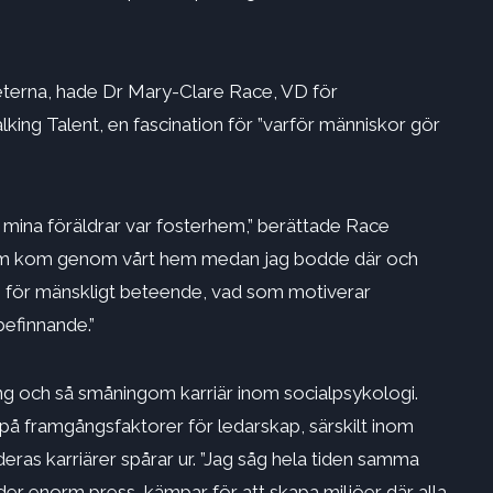
gheterna, hade Dr Mary-Clare Race, VD för
king Talent, en fascination för ”varför människor gör
r mina föräldrar var fosterhem,” berättade Race
n som kom genom vårt hem medan jag bodde där och
se för mänskligt beteende, vad som motiverar
befinnande.”
ing och så småningom karriär inom socialpsykologi.
på framgångsfaktorer för ledarskap, särskilt inom
eras karriärer spårar ur. ”Jag såg hela tiden samma
nder enorm press, kämpar för att skapa miljöer där alla