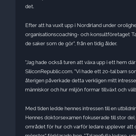
det.
Efter att ha vuxit upp i Nordirland under oroli
organisationscoaching- och konsultföretaget Tal
de saker som de gör”, från en tidig ålder.
”Jag hade också turen att växa upp i ett hem dä
SiliconRepublic.com
. ”Vi hade ett 20-tal bar
återigen påverkade detta verkligen mitt intres
människor och hur miljön formar tillväxt och väl
Med tiden ledde hennes intressen till en utbildn
Hennes doktorsexamen fokuserade till stor del 
området för hur och varför ledare upplever att d
mönster,” förklarade hon. ”Talangfulla ledare, u