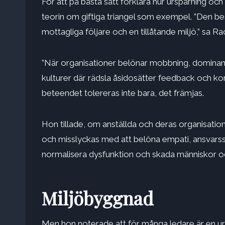
För att på bästa sätt förklara hur urspårning o
teorin om giftiga triangel som exempel. ”Den bes
mottagliga följare och en tillåtande miljö,” sa Ra
”När organisationer belönar mobbning, dominans e
kulturer där rädsla åsidosätter feedback och korts
beteendet tolereras inte bara, det främjas.
Hon tillade, om anställda och deras organisatio
och misslyckas med att belöna empati, ansvarssky
normalisera dysfunktion och skada människor och
Miljöbyggnad
Men hon noterade att för många ledare är en ursp