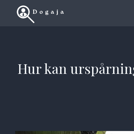
Skip
to
content
Hur kan urspårning