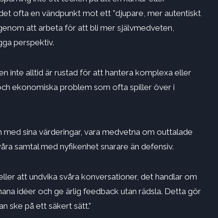
 det ofta en vändpunkt mot ett ”djupare, mer autentiskt
 genom att arbeta för att bli mer självmedveten,
ga perspektiv.
 inte alltid är rustad för att hantera komplexa eller
la och ekonomiska problem som ofta spiller över i
n med sina värderingar, vara medvetna om outtalade
svåra samtal med nyfikenhet snarare än defensiv.
ller att undvika svåra konversationer, det handlar om
ana idéer och ge ärlig feedback utan rädsla. Detta gör
an ske på ett säkert sätt.”