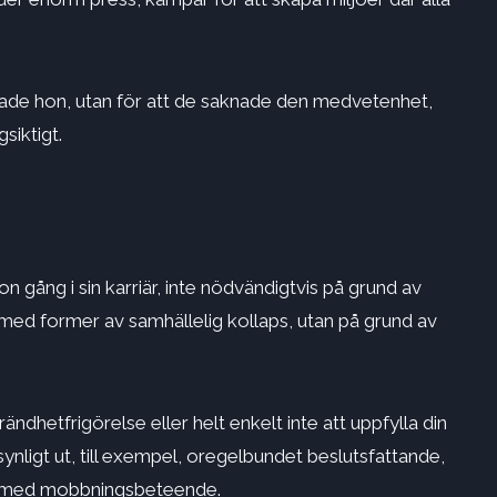
erade hon, utan för att de saknade den medvetenhet,
siktigt.
on gång i sin karriär, inte nödvändigtvis på grund av
 med former av samhällelig kollaps, utan på grund av
rändhet
frigörelse eller helt enkelt inte att uppfylla din
nligt ut, till exempel, oregelbundet beslutsfattande,
och med mobbningsbeteende.