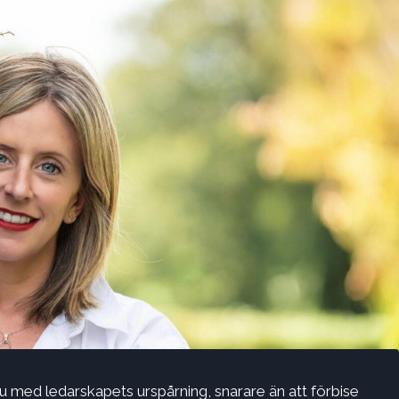
tu med ledarskapets urspårning, snarare än att förbise