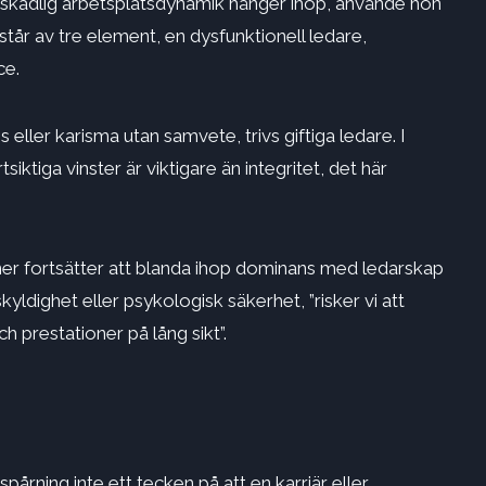
ch skadlig arbetsplatsdynamik hänger ihop, använde hon
tår av tre element, en dysfunktionell ledare,
ce.
ller karisma utan samvete, trivs giftiga ledare. I
iktiga vinster är viktigare än integritet, det här
ner fortsätter att blanda ihop dominans med ledarskap
ldighet eller psykologisk säkerhet, ”risker vi att
 prestationer på lång sikt”.
årning inte ett tecken på att en karriär eller